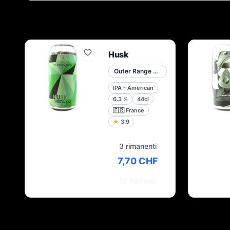
Husk
Outer Range Brewing Co. French Alps
IPA - American
6.3
%
44cl
🇫🇷
France
★
3.9
3 rimanenti
7,70 CHF
Aggiungi