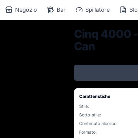
Negozio
Bar
Spillatore
Blo
Cinq 4000 - 
Can
Caratteristiche
Stile
:
Sotto-stile
:
Contenuto alcolico
:
Formato
: