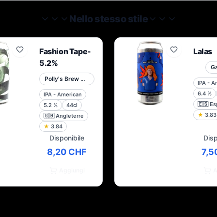
Nello stesso stile
Fashion Tape-
Lalas
5.2%
G
Polly's Brew Co.
IPA - A
6.4
%
IPA - American
🇪🇸
Es
5.2
%
44cl
★
3.83
🇬🇧
Angleterre
★
3.84
Disponibile
Disp
8,20 CHF
7,5
Aggiungi
A