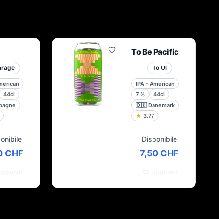
To Be Pacific
arage
To Ol
merican
IPA - American
44cl
7
%
44cl
pagne
🇩🇰
Danemark
★
3.77
onibile
Disponibile
0 CHF
7,50 CHF
ggiungi
Aggiungi