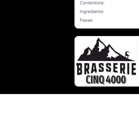
Contenitore
:
Ingrediente
:
Paese
: