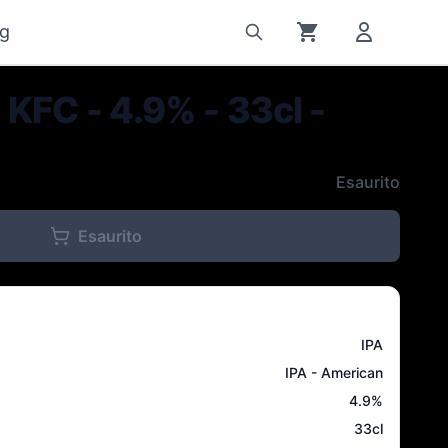
g
KFC - 4.9% - 33cl -
Esaurito
Esaurito
IPA
IPA - American
4.9
%
33cl