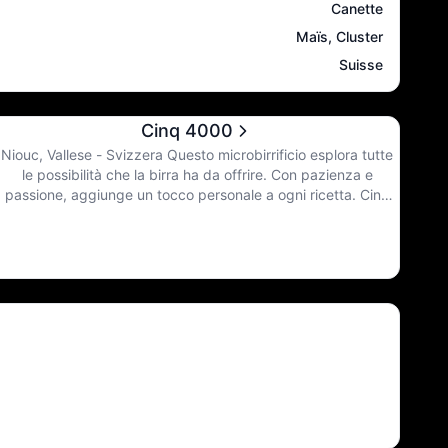
Canette
Maïs, Cluster
Suisse
Cinq 4000
Niouc, Vallese - Svizzera Questo microbirrificio esplora tutte
le possibilità che la birra ha da offrire. Con pazienza e
passione, aggiunge un tocco personale a ogni ricetta. Cinq
4000 si dedica alla creazione di birre atipiche dal carattere
forte. Experiment-Ale prodotta nelle Alpi svizzere.