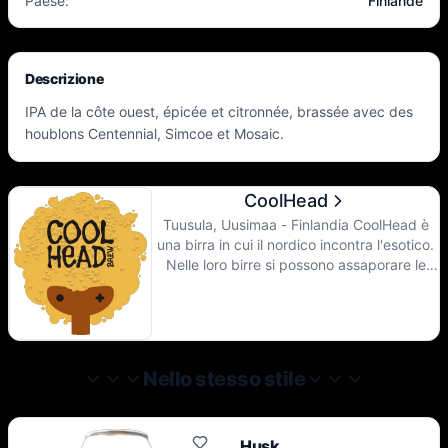
Paese
:
Finlande
Descrizione
IPA de la côte ouest, épicée et citronnée, brassée avec des
houblons Centennial, Simcoe et Mosaic.
CoolHead
Tuusula, Uusimaa - Finlandia CoolHead è
una birra in cui il nordico incontra l'esotico.
Nelle loro birre si possono assaporare le
note pulite, luminose e minimaliste che
ricordano la natura nordica, ma anche il
gusto fresco, colorato ed eccitante dei
tropici. Il birrificio si trova a Tuusula, a circa
30 chilometri da Helsinki, alla fonte
Nello stesso stile
dell'acqua più pura del mondo. Il birrificio
produce circa 150.000 litri all'anno, di cui il
50% sono sour, il 30% IPA e il 20% Barrel
Husk
Aged.