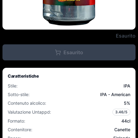
Coolhead - Best Coast Forever 
Esaurito
Esaurito
Caratteristiche
Stile
:
IPA
Sotto-stile
:
IPA - American
Contenuto alcolico
:
5
%
Valutazione Untappd
:
3.46
/5
Formato
:
44cl
Contenitore
:
Canette