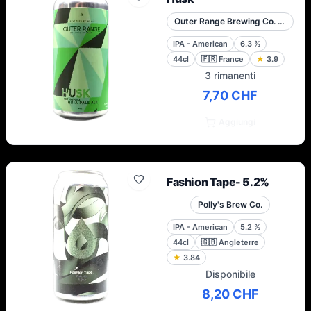
Outer Range Brewing Co. French Alps
IPA - American
6.3
%
44cl
🇫🇷
France
★
3.9
3 rimanenti
7,70 CHF
Aggiungi
Fashion Tape- 5.2%
Polly's Brew Co.
IPA - American
5.2
%
44cl
🇬🇧
Angleterre
★
3.84
Disponibile
8,20 CHF