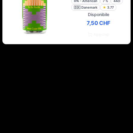
IPA - American
7
%
44cl
🇩🇰
Danemark
★
3.77
Disponibile
7,50 CHF
Aggiungi