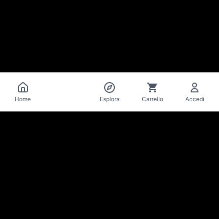
Catalogo
Home
Esplora
Carrello
Accedi
La Mise
en Bière