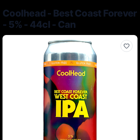
Coolhead - Best Coast Forever
- 5% - 44cl - Can