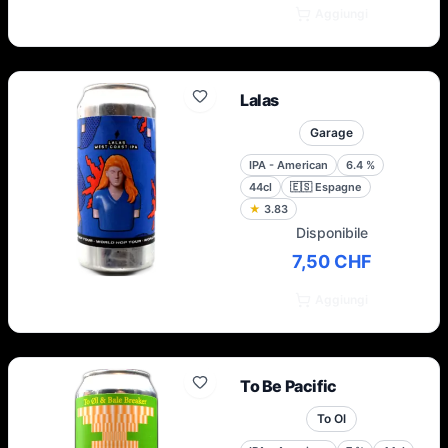
Aggiungi
Lalas
Garage
IPA - American
6.4
%
44cl
🇪🇸
Espagne
★
3.83
Disponibile
7,50 CHF
Aggiungi
To Be Pacific
To Ol