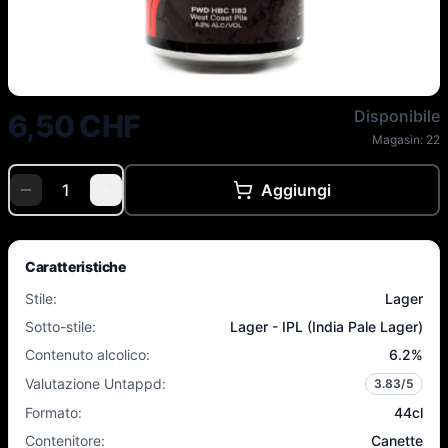
Hoppy People/ FWD - FWD HBC 1
Disponibile
6,50 CHF
Magasin:
22
Aggiungi
Caratteristiche
Stile
:
Lager
Sotto-stile
:
Lager - IPL (India Pale Lager)
Contenuto alcolico
:
6.2
%
Valutazione Untappd
:
3.83
/5
Formato
:
44cl
Contenitore
:
Canette