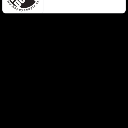
punta decisamente sulla rivoluzione birraria
degli Stati Uniti e del Nord Europa. Dopo 5
anni di test in una cantina e poi in un
garage, nella zona industriale di Sierre, in
Vallese, sono stati installati una linea di
produzione da 10 Hl e 6 fermentatori da
2400 litri.