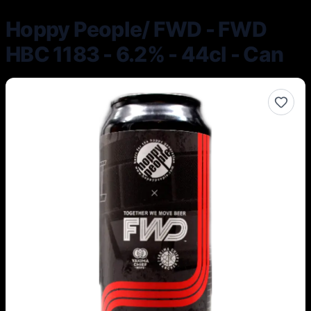
Hoppy People/ FWD - FWD
HBC 1183 - 6.2% - 44cl - Can