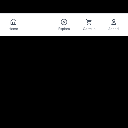
Catalogo
Home
Esplora
Carrello
Accedi
La Mise
en Bière
Cantina & bar di birre artigianali · Losanna
Resta aggiornato su novità e offerte