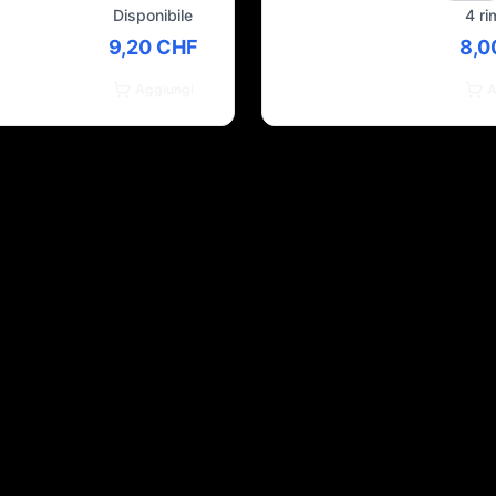
Disponibile
4 ri
9,20 CHF
8,0
Aggiungi
A