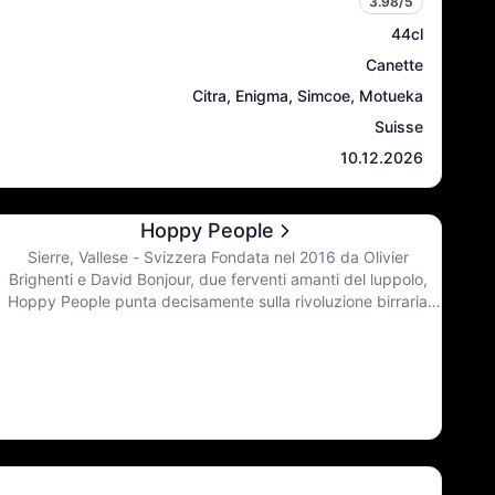
3.98
/5
44cl
Canette
Citra, Enigma, Simcoe, Motueka
Suisse
10.12.2026
Hoppy People
Sierre, Vallese - Svizzera Fondata nel 2016 da Olivier
Brighenti e David Bonjour, due ferventi amanti del luppolo,
Hoppy People punta decisamente sulla rivoluzione birraria
degli Stati Uniti e del Nord Europa. Dopo 5 anni di test in una
cantina e poi in un garage, nella zona industriale di Sierre, in
Vallese, sono stati installati una linea di produzione da 10 Hl e
6 fermentatori da 2400 litri.