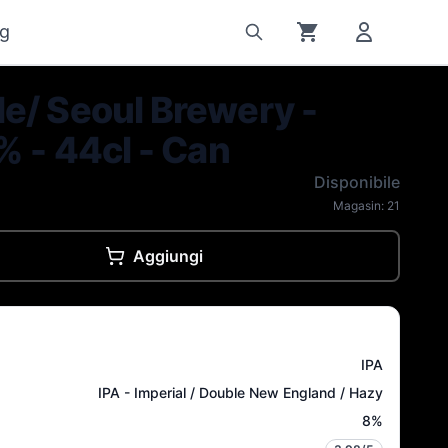
g
e/ Seoul Brewery -
% - 44cl - Can
Disponibile
Magasin:
21
Aggiungi
IPA
IPA - Imperial / Double New England / Hazy
8
%