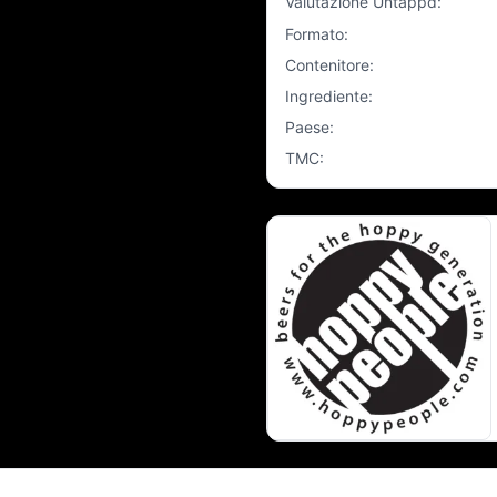
Valutazione Untappd
:
Formato
:
Contenitore
:
Ingrediente
:
Paese
:
TMC
: