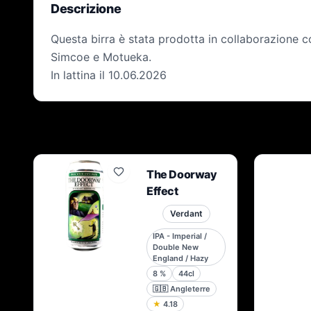
Descrizione
Questa birra è stata prodotta in collaborazione c
Simcoe e Motueka.
In lattina il 10.06.2026
The Doorway
Effect
Verdant
IPA - Imperial /
Double New
England / Hazy
8
%
44cl
🇬🇧
Angleterre
★
4.18