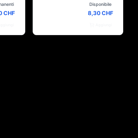
manenti
Disponibile
0 CHF
8,30 CHF
ggiungi
Aggiungi