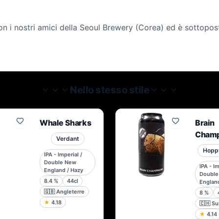
on i nostri amici della Seoul Brewery (Corea) ed è sottopos
Nello stesso stile
Whale Sharks
Brain
Cham
Verdant
Hopp
IPA - Imperial /
Double New
IPA - Im
England / Hazy
Double
8.4
%
44cl
England
🇬🇧
Angleterre
8
%
★
4.18
🇨🇭
Su
★
4.14