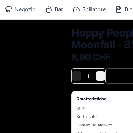
Negozio
Bar
Spillatore
Blo
Hoppy Peopl
Moonfall - 8
8,90 CHF
Caratteristiche
Stile
:
Sotto-stile
:
Contenuto alcolico
: