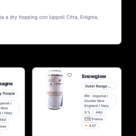
ta a dry hopping con luppoli Citra, Enigma,
Snowglow
pagne
Outer Range Brewing Co. French Alps
y People
IPA - Imperial /
Double New
perial /
England / Hazy
 New
9
%
44cl
 / Hazy
🇫🇷
France
44cl
★
4.07
isse