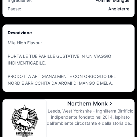
Ingrediente
:
Pomme, Mangue
Paese
:
Angleterre
Descrizione
Mile High Flavour
PORTA LE TUE PAPILLE GUSTATIVE IN UN VIAGGIO
INDIMENTICABILE.
PRODOTTA ARTIGIANALMENTE CON ORGOGLIO DEL
NORD E ARRICCHITA DA AROMI DI MANGO E MELA.
Northern Monk
Leeds, West Yorkshire - Inghilterra Birrificio
indipendente fondato nel 2014, ispirato
dall'ambiente circostante e dalla storia della
produzione di birra monastica praticata
nella regione per migliaia di anni, si