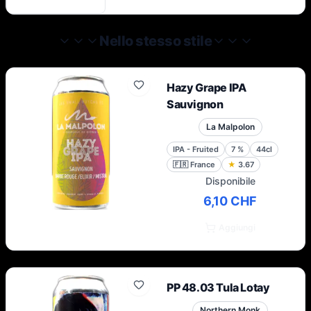
impegna a creare birre di altissima qualità,
combinando il meglio dei valori tradizionali
della produzione monastica con un
Nello stesso stile
approccio progressivo agli ingredienti e alle
tecniche. Oggi, nel Nord, portano la
fiaccola di tutta la birra che è stata e di
Hazy Grape IPA
tutta la birra che può essere.
Sauvignon
La Malpolon
IPA - Fruited
7
%
44cl
🇫🇷
France
★
3.67
Disponibile
6,10 CHF
Aggiungi
PP 48.03 Tula Lotay
Northern Monk