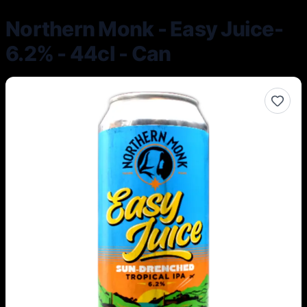
Northern Monk - Easy Juice-
6.2% - 44cl - Can