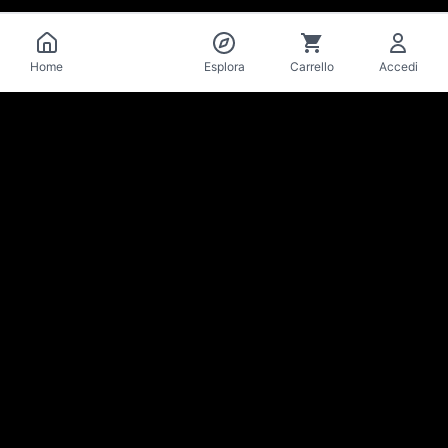
Catalogo
Home
Esplora
Carrello
Accedi
La Mise
en Bière
Cantina & bar di birre artigianali · Losanna
Resta aggiornato su novità e offerte
Iscriviti