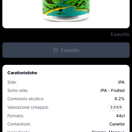
Northern Monk - Easy Juice- 6.
Esaurito
Esaurito
Caratteristiche
Stile
:
IPA
Sotto-stile
:
IPA - Fruited
Contenuto alcolico
:
6.2
%
Valutazione Untappd
:
3.53
/5
Formato
:
44cl
Contenitore
:
Canette