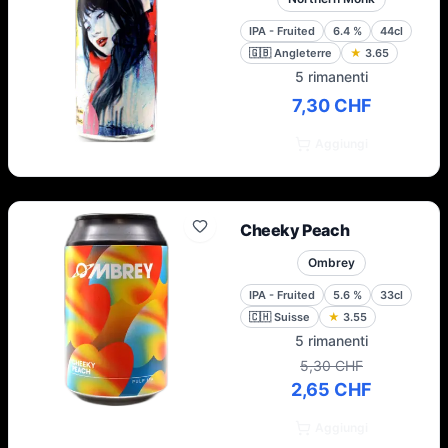
IPA - Fruited
6.4
%
44cl
🇬🇧
Angleterre
★
3.65
5 rimanenti
7,30 CHF
Aggiungi
Cheeky Peach
Ombrey
IPA - Fruited
5.6
%
33cl
🇨🇭
Suisse
★
3.55
5 rimanenti
5,30 CHF
2,65 CHF
Aggiungi