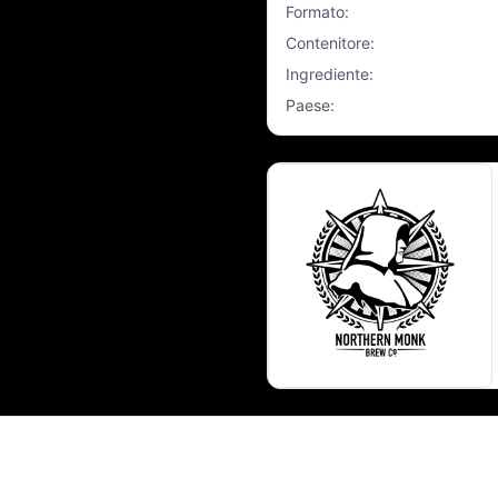
Formato
:
Contenitore
:
Ingrediente
:
Paese
: