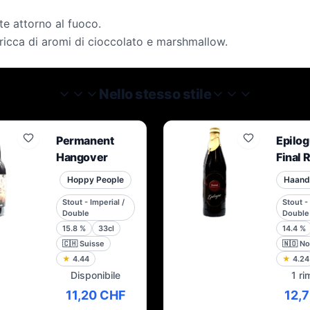
te attorno al fuoco.
ricca di aromi di cioccolato e marshmallow.
Nello stesso stile
Permanent
Epilog
Hangover
Final 
Hoppy People
Stout - Imperial /
Stout - 
Double
Double
15.8
%
33cl
14.4
%
🇨🇭
Suisse
🇳🇴
No
★
4.44
★
4.24
Disponibile
1 ri
11,20 CHF
12,