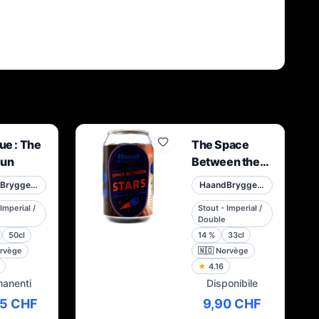
ue : The
The Space
Run
Between the
Stars
HaandBryggeriet
HaandBryggeriet
Imperial /
Stout - Imperial /
Double
50cl
14
%
33cl
rvège
🇳🇴
Norvège
★
4.16
manenti
Disponibile
75 CHF
9,90 CHF