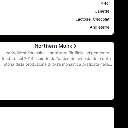
44cl
Canette
Lactose, Chocolat
Angleterre
Northern Monk
Leeds, West Yorkshire - Inghilterra Birrificio indipendente
fondato nel 2014, ispirato dall'ambiente circostante e dalla
storia della produzione di birra monastica praticata nella
regione per migliaia di anni, si impegna a creare birre di
altissima qualità, combinando il meglio dei valori tradizionali
della produzione monastica con un approccio progressivo
agli ingredienti e alle tecniche. Oggi, nel Nord, portano la
fiaccola di tutta la birra che è stata e di tutta la birra che può
essere.