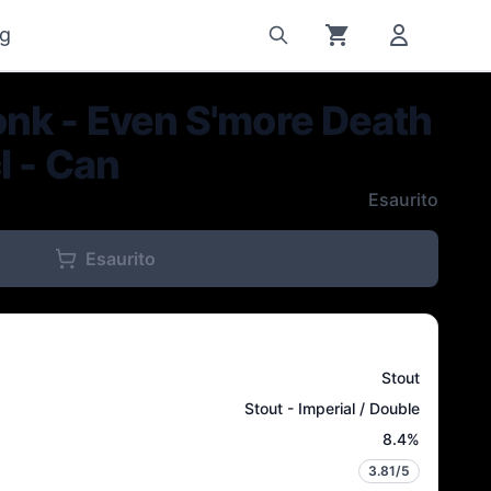
g
nk - Even S'more Death
l - Can
Esaurito
Esaurito
Stout
Stout - Imperial / Double
8.4
%
3.81
/5