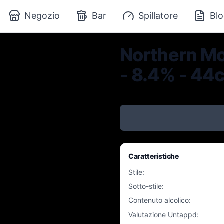
Negozio
Bar
Spillatore
Blo
Northern Mo
- 8.4% - 44c
Caratteristiche
Stile
:
Sotto-stile
:
Contenuto alcolico
:
Valutazione Untappd
: