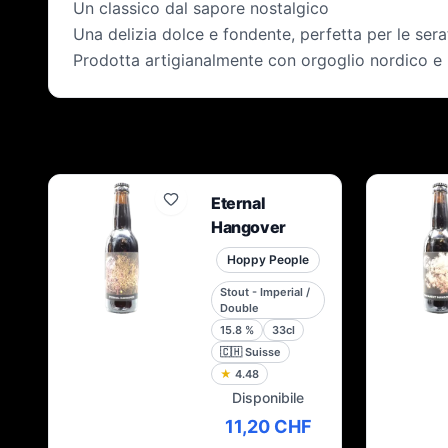
Un classico dal sapore nostalgico
Una delizia dolce e fondente, perfetta per le sera
Prodotta artigianalmente con orgoglio nordico e 
Eternal
Hangover
Hoppy People
Stout - Imperial /
Double
15.8
%
33cl
🇨🇭
Suisse
★
4.48
Disponibile
11,20 CHF