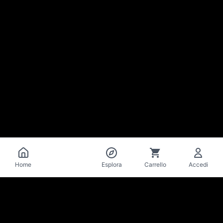
Catalogo
Home
Esplora
Carrello
Accedi
La Mise
en Bière