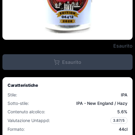
Northern Monk - Fresh From The
Esaurito
Esaurito
Caratteristiche
Stile
:
IPA
Sotto-stile
:
IPA - New England / Hazy
Contenuto alcolico
:
5.6
%
Valutazione Untappd
:
3.87
/5
Formato
:
44cl