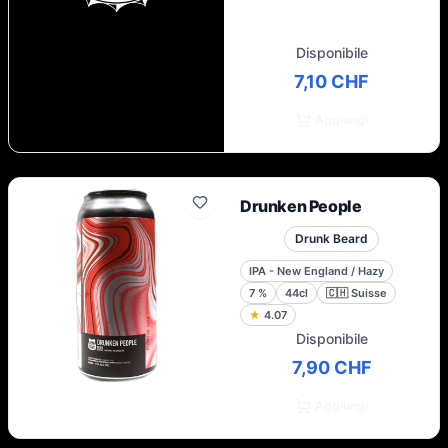
Disponibile
7,10 CHF
Aggiungi
Drunken People
Drunk Beard
IPA - New England / Hazy
7
%
44cl
🇨🇭
Suisse
★
4.07
Disponibile
7,90 CHF
Aggiungi