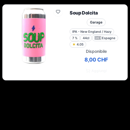
Soup Dolcita
Garage
IPA - New England / Hazy
7
%
44cl
🇪🇸
Espagne
★
4.05
Disponibile
8,00 CHF
Aggiungi