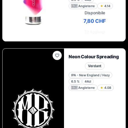
🇬🇧
Angleterre
★
4.14
Disponibile
7,80 CHF
Aggiungi
Neon Colour Spreading
Verdant
IPA - New England / Hazy
6.5
%
44cl
🇬🇧
Angleterre
★
4.08