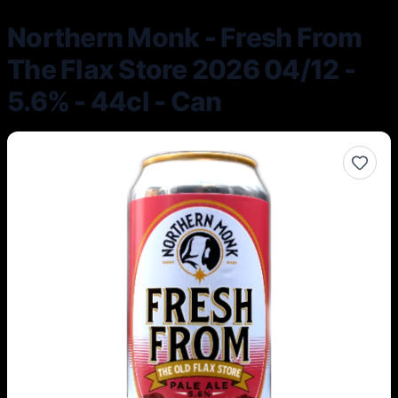
Northern Monk - Fresh From
The Flax Store 2026 04/12 -
5.6% - 44cl - Can