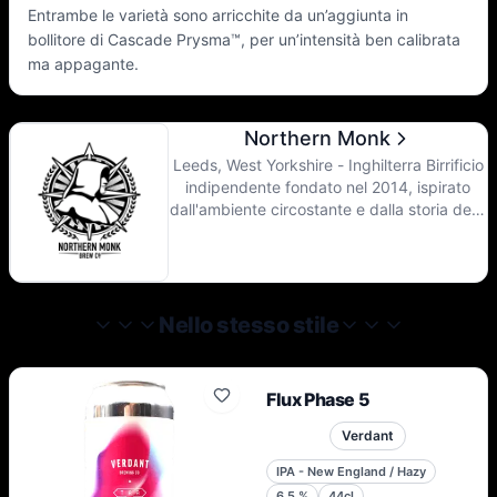
Entrambe le varietà sono arricchite da un’aggiunta in
bollitore di Cascade Prysma™, per un’intensità ben calibrata
ma appagante.
Northern Monk
Leeds, West Yorkshire - Inghilterra Birrificio
indipendente fondato nel 2014, ispirato
dall'ambiente circostante e dalla storia della
produzione di birra monastica praticata
nella regione per migliaia di anni, si
impegna a creare birre di altissima qualità,
combinando il meglio dei valori tradizionali
della produzione monastica con un
Nello stesso stile
approccio progressivo agli ingredienti e alle
tecniche. Oggi, nel Nord, portano la
fiaccola di tutta la birra che è stata e di
Flux Phase 5
tutta la birra che può essere.
Verdant
IPA - New England / Hazy
6.5
%
44cl