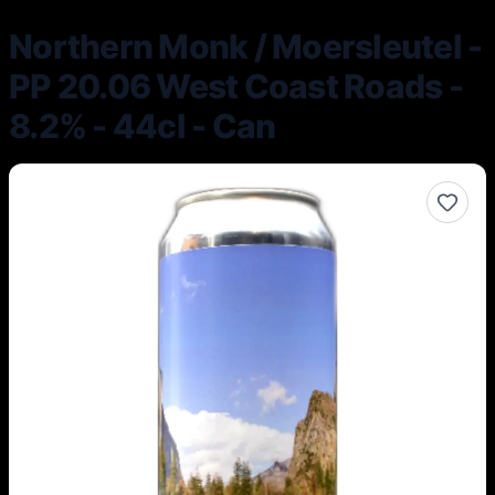
Northern Monk / Moersleutel -
PP 20.06 West Coast Roads -
8.2% - 44cl - Can