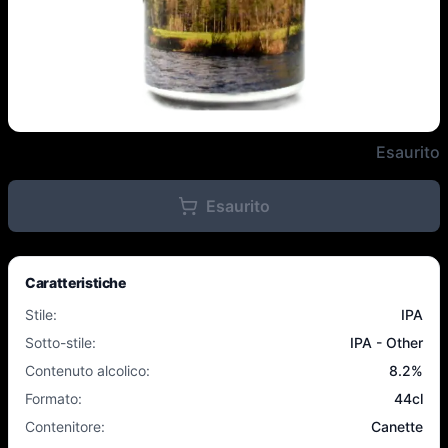
Northern Monk / Moersleutel - 
Esaurito
Esaurito
Caratteristiche
Stile
:
IPA
Sotto-stile
:
IPA - Other
Contenuto alcolico
:
8.2
%
Formato
:
44cl
Contenitore
:
Canette