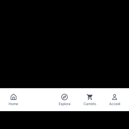
Catalogo
Home
Esplora
Carrello
Accedi
La Mise