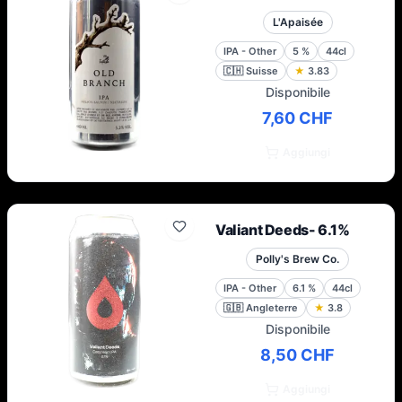
L'Apaisée
IPA - Other
5
%
44cl
🇨🇭
Suisse
★
3.83
Disponibile
7,60 CHF
Aggiungi
Valiant Deeds- 6.1%
Polly's Brew Co.
IPA - Other
6.1
%
44cl
🇬🇧
Angleterre
★
3.8
Disponibile
8,50 CHF
Aggiungi