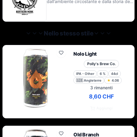
dall'ambiente circostante e dalla storia della
produzione di birra monastica praticata
nella regione per migliaia di anni, si
impegna a creare birre di altissima qualità,
combinando il meglio dei valori tradizionali
della produzione monastica con un
Nello stesso stile
approccio progressivo agli ingredienti e alle
tecniche. Oggi, nel Nord, portano la
fiaccola di tutta la birra che è stata e di
Nolo Light
tutta la birra che può essere.
Polly's Brew Co.
IPA - Other
6
%
44cl
🇬🇧
Angleterre
★
4.06
3 rimanenti
8,60 CHF
Aggiungi
Old Branch