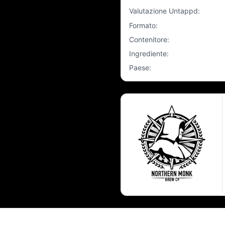
Valutazione Untappd
:
Formato
:
Contenitore
:
Ingrediente
:
Paese
: