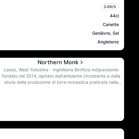
3.89
/5
44cl
Canette
Genièvre, Sel
Angleterre
Northern Monk
Leeds, West Yorkshire - Inghilterra Birrificio indipendente
fondato nel 2014, ispirato dall'ambiente circostante e dalla
storia della produzione di birra monastica praticata nella
regione per migliaia di anni, si impegna a creare birre di
altissima qualità, combinando il meglio dei valori tradizionali
della produzione monastica con un approccio progressivo
agli ingredienti e alle tecniche. Oggi, nel Nord, portano la
fiaccola di tutta la birra che è stata e di tutta la birra che può
essere.