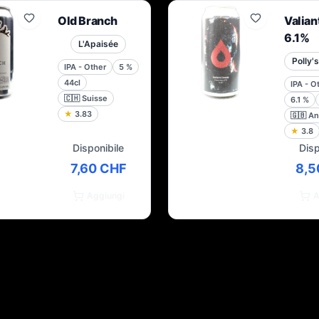
Old Branch
Valian
6.1%
L'Apaisée
IPA - Other
5
%
44cl
IPA - O
🇨🇭
Suisse
6.1
%
★
3.83
🇬🇧
An
★
3.8
Disponibile
Disp
7,60 CHF
8,5
Aggiungi
A