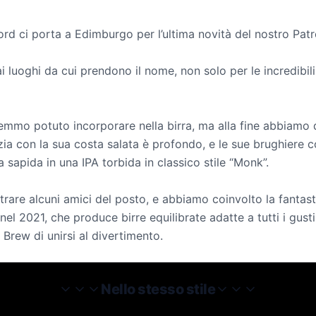
rd ci porta a Edimburgo per l’ultima novità del nostro Patr
luoghi da cui prendono il nome, non solo per le incredibili il
remmo potuto incorporare nella birra, ma alla fine abbiamo 
cozia con la sua costa salata è profondo, e le sue brughiere 
 sapida in una IPA torbida in classico stile “Monk”.
rare alcuni amici del posto, e abbiamo coinvolto la fanta
 nel 2021, che produce birre equilibrate adatte a tutti i gu
Brew di unirsi al divertimento.
Nello stesso stile