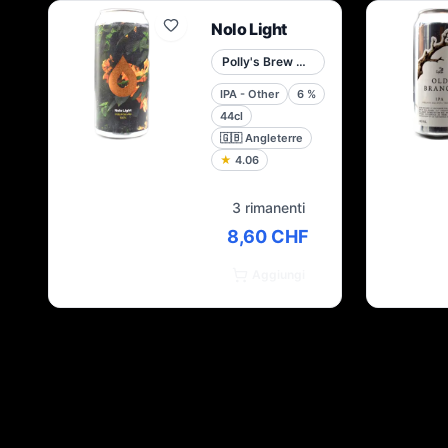
Nolo Light
Polly's Brew Co.
IPA - Other
6
%
44cl
🇬🇧
Angleterre
★
4.06
3 rimanenti
8,60 CHF
Aggiungi