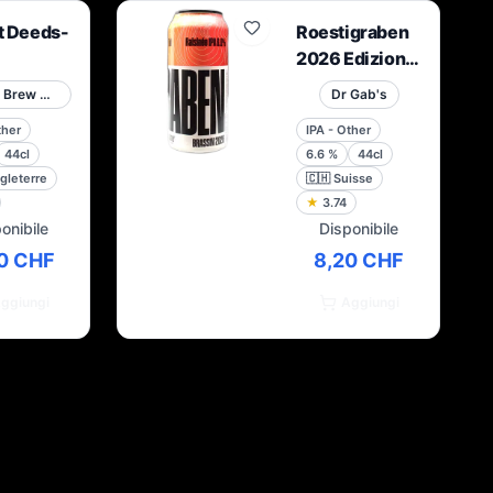
t Deeds-
Roestigraben
2026 Edizione
Guglielmo Tell
Polly's Brew Co.
Dr Gab's
ther
IPA - Other
44cl
6.6
%
44cl
gleterre
🇨🇭
Suisse
★
3.74
onibile
Disponibile
0 CHF
8,20 CHF
ggiungi
Aggiungi