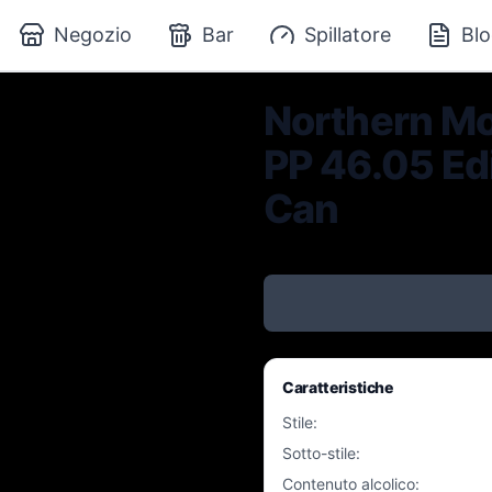
Negozio
Bar
Spillatore
Blo
Northern Mo
PP 46.05 Edi
Can
Caratteristiche
Stile
:
Sotto-stile
:
Contenuto alcolico
: