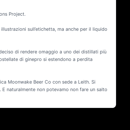
ons Project.
lustrazioni sull’etichetta, ma anche per il liquido
deciso di rendere omaggio a uno dei distillati più
costellate di ginepro si estendono a perdita
stica Moonwake Beer Co con sede a Leith. Si
sti. E naturalmente non potevamo non fare un salto