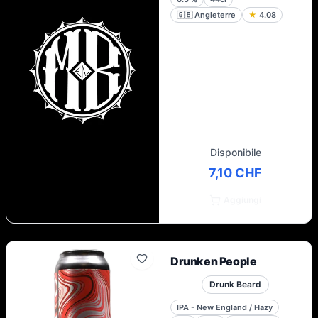
🇬🇧
Angleterre
★
4.08
Disponibile
7,10 CHF
Aggiungi
Drunken People
Drunk Beard
IPA - New England / Hazy