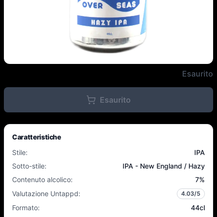
Outer Range Brewing Co. French
Esaurito
Esaurito
Caratteristiche
Stile
:
IPA
Sotto-stile
:
IPA - New England / Hazy
Contenuto alcolico
:
7
%
Valutazione Untappd
:
4.03
/5
Formato
:
44cl