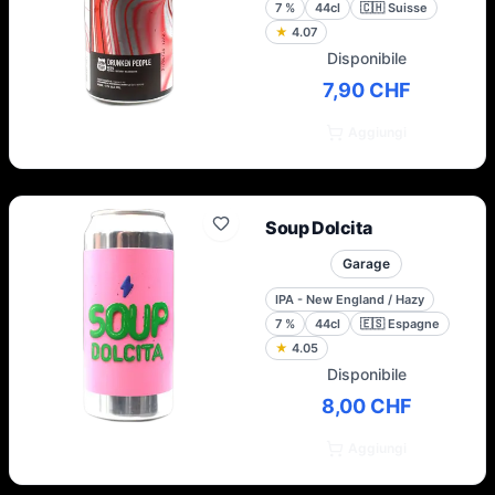
7
%
44cl
🇨🇭
Suisse
★
4.07
Disponibile
7,90 CHF
Aggiungi
Soup Dolcita
Garage
IPA - New England / Hazy
7
%
44cl
🇪🇸
Espagne
★
4.05
Disponibile
8,00 CHF
Aggiungi