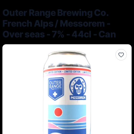
Outer Range Brewing Co.
French Alps / Messorem -
Over seas - 7% - 44cl - Can