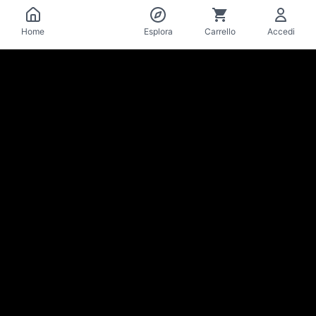
Catalogo
Home
Esplora
Carrello
Accedi
La Mise
en Bière
Cantina & bar di birre artigianali · Losanna
Resta aggiornato su novità e offerte
Iscriviti