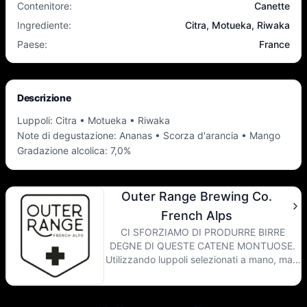
Contenitore
:
Canette
Ingrediente
:
Citra, Motueka, Riwaka
Paese
:
France
Descrizione
Luppoli: Citra • Motueka • Riwaka
Note di degustazione: Ananas • Scorza d'arancia • Mango
Gradazione alcolica: 7,0%
Outer Range Brewing Co.
French Alps
CI SFORZIAMO DI PRODURRE BIRRE
DEGNE DI QUESTE CATENE MONTUOSE.
Utilizzando luppoli selezionati a mano, malti
di altissima qualità e lieviti con profili di
esteri complessi, la nostra birra vi trasporta
nella bellezza aspra delle Montagne