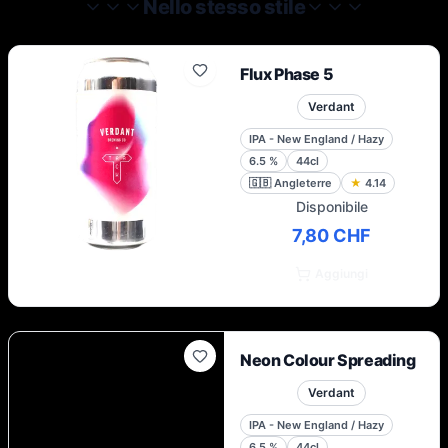
Nello stesso stile
Rocciose del Colorado e delle Alpi francesi.
Flux Phase 5
Verdant
IPA - New England / Hazy
6.5
%
44cl
🇬🇧
Angleterre
★
4.14
Disponibile
7,80 CHF
Aggiungi
Neon Colour Spreading
Verdant
IPA - New England / Hazy
6.5
%
44cl