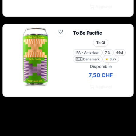
Aggiungi
To Be Pacific
To Ol
IPA - American
7
%
44cl
🇩🇰
Danemark
★
3.77
Disponibile
7,50 CHF
Aggiungi