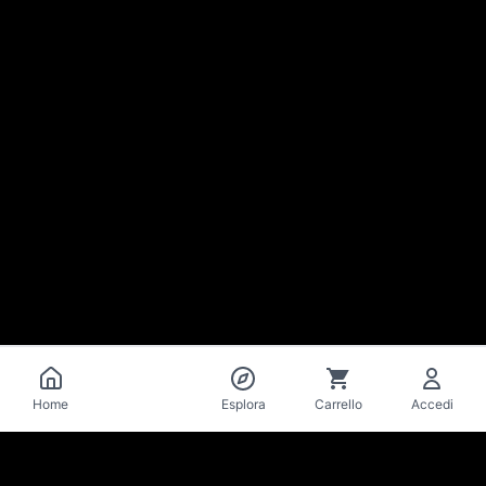
Catalogo
Home
Esplora
Carrello
Accedi
La Mise