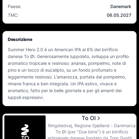
Paese
:
Danemark
TMC
:
06.05.2027
Descrizione
Summer Hero 2.0 è un American IPA al 6% del birrificio
danese To Øl. Generosamente luppolato, sviluppa un profilo
aromatico tropicale e resinoso: ananas, pompelmo, note di
pino e un tocco di eucalipto, su un fondo profumato e
leggermente resinoso. L'amarezza, portata dal pompelmo,
rimane franca e ben integrata. Un IPA estivo, vivace e
aromatico, fatto per le belle giornate e per gli amanti dei
luppoli espressivi.
To Ol
Ringstedvej, Regione Sjælland - Danimarca
To Øl (per "Due birre") è un birrificio
artigianale danese fondato da Tore Gynther