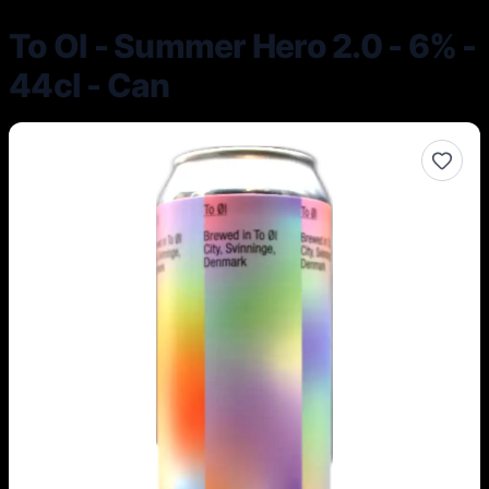
To Ol - Summer Hero 2.0 - 6% -
44cl - Can