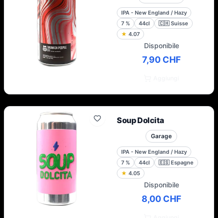
IPA - New England / Hazy
7
%
44cl
🇨🇭
Suisse
★
4.07
Disponibile
7,90 CHF
Aggiungi
Soup Dolcita
Garage
IPA - New England / Hazy
7
%
44cl
🇪🇸
Espagne
★
4.05
Disponibile
8,00 CHF
Aggiungi