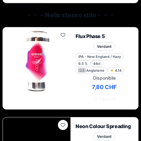
non erano disponibili a livello locale. La loro
filosofia si basa sulla produzione di birre
Nello stesso stile
ricche di sapore che amano bere e sul
garantire agli amanti della birra di tutto il
Regno Unito l'accesso ai loro prodotti.
Flux Phase 5
Verdant
IPA - New England / Hazy
6.5
%
44cl
🇬🇧
Angleterre
★
4.14
Disponibile
7,80 CHF
Aggiungi
Neon Colour Spreading
Verdant