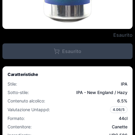
Verdant - Endless Horizons - 6,5
Esaurito
Esaurito
Caratteristiche
Stile
:
IPA
Sotto-stile
:
IPA - New England / Hazy
Contenuto alcolico
:
6.5
%
Valutazione Untappd
:
4.06
/5
Formato
:
44cl
Contenitore
:
Canette