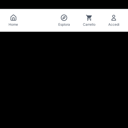
Catalogo
Home
Esplora
Carrello
Accedi
La Mise
en Bière
Cantina & bar di birre artigianali · Losanna
Resta aggiornato su novità e offerte