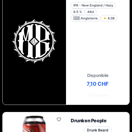
IPA - New England / Hazy
6.5
%
44cl
🇬🇧
Angleterre
★
4.08
Disponibile
7,10 CHF
Aggiungi
Drunken People
Drunk Beard