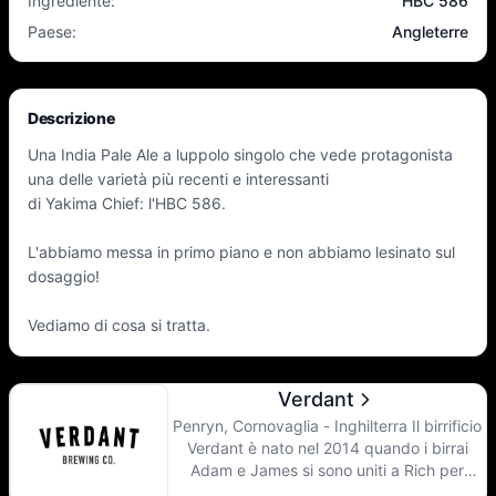
Ingrediente
:
HBC 586
Paese
:
Angleterre
Descrizione
Una India Pale Ale a luppolo singolo che vede protagonista
una delle varietà più recenti e interessanti
di Yakima Chief: l'HBC 586.
L'abbiamo messa in primo piano e non abbiamo lesinato sul
dosaggio!
Vediamo di cosa si tratta.
Verdant
Penryn, Cornovaglia - Inghilterra Il birrificio
Verdant è nato nel 2014 quando i birrai
Adam e James si sono uniti a Rich per
produrre birre di ispirazione americana che