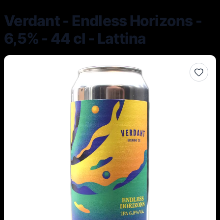
Verdant - Endless Horizons -
6,5% - 44 cl - Lattina