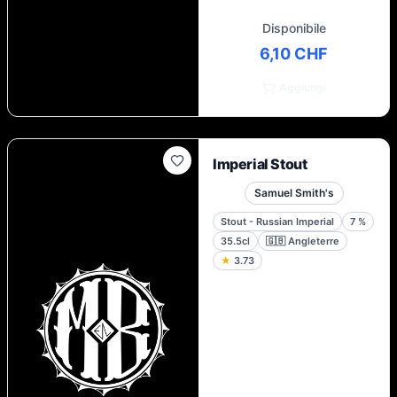
Disponibile
6,10 CHF
Aggiungi
Imperial Stout
Samuel Smith's
Stout - Russian Imperial
7
%
35.5cl
🇬🇧
Angleterre
★
3.73