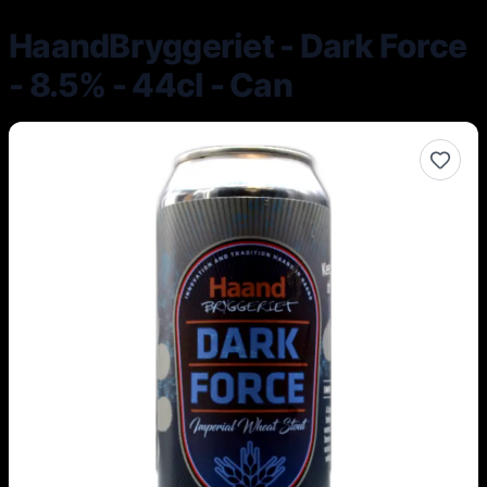
HaandBryggeriet - Dark Force
- 8.5% - 44cl - Can