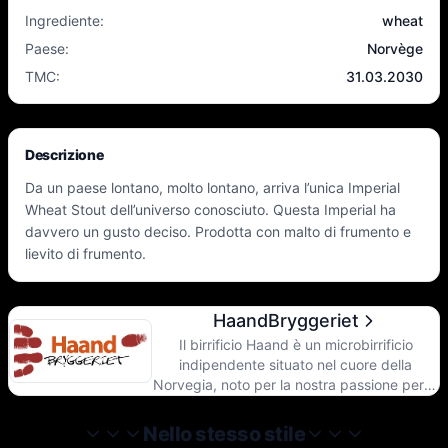
Ingrediente
:
wheat
Paese
:
Norvège
TMC
:
31.03.2030
Descrizione
Da un paese lontano, molto lontano, arriva l’unica Imperial
Wheat Stout dell’universo conosciuto. Questa Imperial ha
davvero un gusto deciso. Prodotta con malto di frumento e
lievito di frumento.
HaandBryggeriet
Il birrificio Haand è un microbirrificio
indipendente situato nel cuore della
Norvegia, noto per la nostra passione per la
tradizione e l’innovazione nella produzione
della birra. Sin dalla sua fondazione nel
Nello stesso stile
2005, ci siamo dedicati alla creazione di