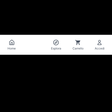
Catalogo
Home
Esplora
Carrello
Accedi
La Mise
en Bière