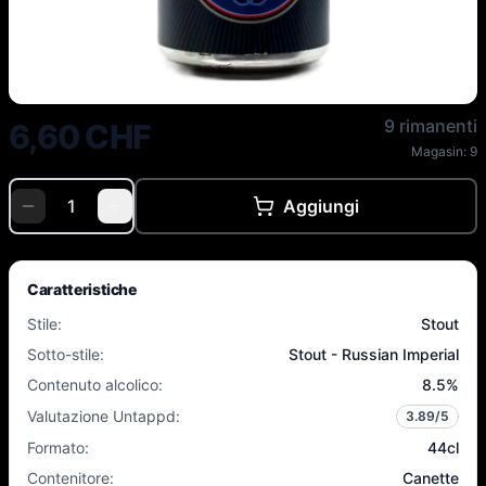
HaandBryggeriet - Dark Force -
9 rimanenti
6,60 CHF
Magasin:
9
Aggiungi
Caratteristiche
Stile
:
Stout
Sotto-stile
:
Stout - Russian Imperial
Contenuto alcolico
:
8.5
%
Valutazione Untappd
:
3.89
/5
Formato
:
44cl
Contenitore
:
Canette