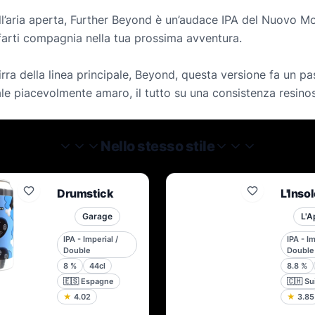
all’aria aperta, Further Beyond è un’audace IPA del Nuovo M
r farti compagnia nella tua prossima avventura.
irra della linea principale, Beyond, questa versione fa un pa
nale piacevolmente amaro, il tutto su una consistenza resino
Nello stesso stile
Drumstick
L'Inso
Garage
L'A
IPA - Imperial /
IPA - Im
Double
Double
8
%
44cl
8.8
%
🇪🇸
Espagne
🇨🇭
Su
★
4.02
★
3.85