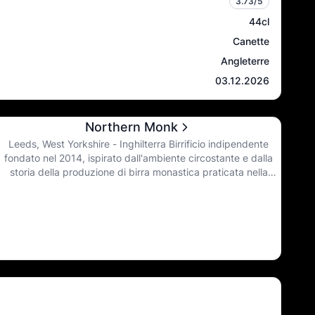
3.73
/5
44cl
Canette
Angleterre
03.12.2026
Northern Monk
Leeds, West Yorkshire - Inghilterra Birrificio indipendente
fondato nel 2014, ispirato dall'ambiente circostante e dalla
storia della produzione di birra monastica praticata nella
regione per migliaia di anni, si impegna a creare birre di
altissima qualità, combinando il meglio dei valori tradizionali
della produzione monastica con un approccio progressivo
agli ingredienti e alle tecniche. Oggi, nel Nord, portano la
fiaccola di tutta la birra che è stata e di tutta la birra che può
essere.