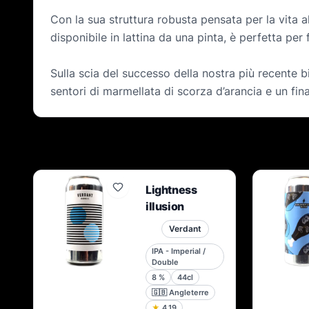
Con la sua struttura robusta pensata per la vita 
disponibile in lattina da una pinta, è perfetta pe
Sulla scia del successo della nostra più recente b
sentori di marmellata di scorza d’arancia e un fi
Lightness
illusion
Verdant
IPA - Imperial /
Double
8
%
44cl
🇬🇧
Angleterre
★
4.19