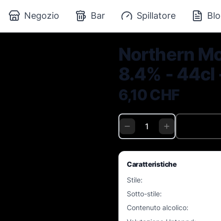
Negozio
Bar
Spillatore
Blo
Northern Mo
8.4% - 44cl 
6,10 CHF
Caratteristiche
Stile
:
Sotto-stile
:
Contenuto alcolico
: