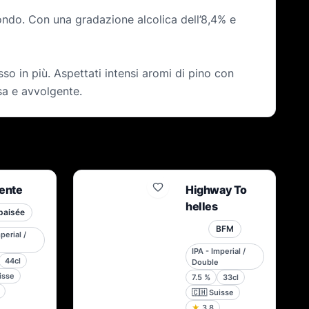
ondo. Con una gradazione alcolica dell’8,4% e
sso in più. Aspettati intensi aromi di pino con
sa e avvolgente.
lente
Highway To
helles
paisée
BFM
perial /
IPA - Imperial /
44cl
Double
isse
7.5
%
33cl
🇨🇭
Suisse
★
3.8