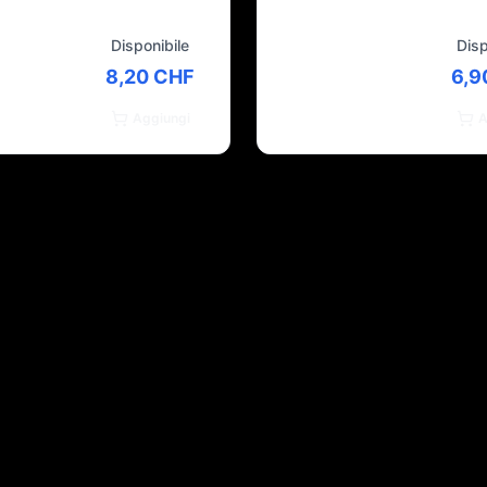
Disponibile
Disp
8,20 CHF
6,9
Aggiungi
A