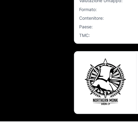
Valutazione Untappd
:
Formato
:
Contenitore
:
Paese
:
TMC
: