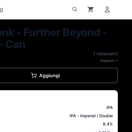
g
nk - Further Beyond -
- Can
1 rimanenti
Magasin:
1
Aggiungi
IPA
IPA - Imperial / Double
8.4
%