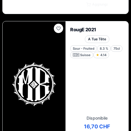
Aggiungi
RougE 2021
A Tue Tête
Sour - Fruited
8.3
%
75cl
🇨🇭
Suisse
★
4.14
Disponibile
16,70 CHF