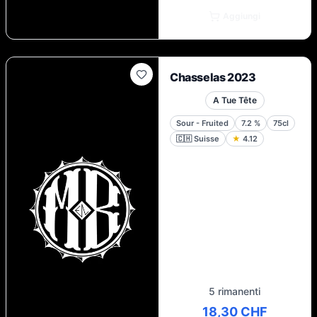
Aggiungi
Chasselas 2023
A Tue Tête
Sour - Fruited
7.2
%
75cl
🇨🇭
Suisse
★
4.12
5 rimanenti
18,30 CHF