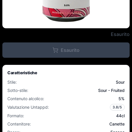
Vault City - Raspberry Sour - 6,
Esaurito
Esaurito
Caratteristiche
Stile
:
Sour
Sotto-stile
:
Sour - Fruited
Contenuto alcolico
:
5
%
Valutazione Untappd
:
3.8
/5
Formato
:
44cl
Contenitore
:
Canette