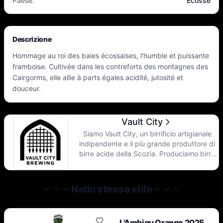
Paese
:
Ecosse
Descrizione
Hommage au roi des baies écossaises, l'humble et puissante
framboise. Cultivée dans les contreforts des montagnes des
Cairgorms, elle allie à parts égales acidité, jutosité et
douceur.
Vault City
Siamo Vault City, un birrificio artigianale
indipendente e il più grande produttore di
birre acide della Scozia. Produciamo birre
acide moderne e ricche di frutta nella (a
volte) soleggiata Edimburgo. Dal 2018 ci
dedichiamo a un'esplorazione senza sosta
Nello stesso stile
nel campo della produzione della birra. La
nostra cultura aziendale e la nostra birra
base a fermentazione mista si sposano
L'Ambigu Orange 2025