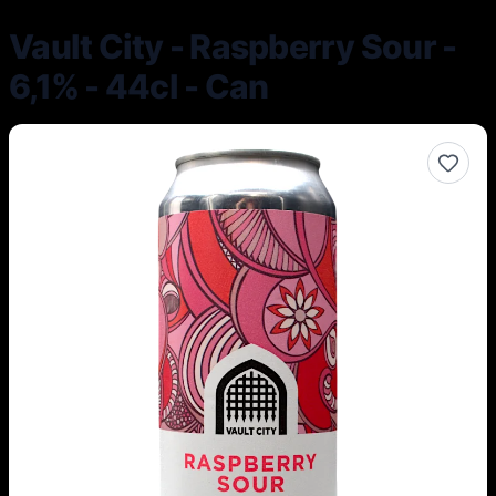
Vault City - Raspberry Sour -
6,1% - 44cl - Can