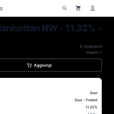
g
anhattan NW - 11.32% -
5 rimanenti
Magasin:
5
Aggiungi
Sour
Sour - Fruited
11.32
%