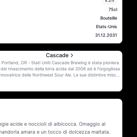
4.2
/5
75cl
Bouteille
Etats-Unis
31.12.2031
Cascade
Portland, OR - Stati Uniti Cascade Brewing è stata pioniera
del rinascimento della birra acida dal 2006 ed è l'orgogliosa
innovatrice delle Northwest Sour Ale. Le sue distintive miscele
di birre acide comprendono birre fruttate e invecchiate in
botte che enfatizzano la variazione della bozza da un anno
all'altro, offrendo una complessa tavolozza di sapori derivati
dall'acido, dalla frutta e dagli aromi residui presenti nelle botti
in cui invecchiano.
gie acide e noccioli di albicocca. Omaggio al
 mandorla amara e un tocco di dolcezza maltata.