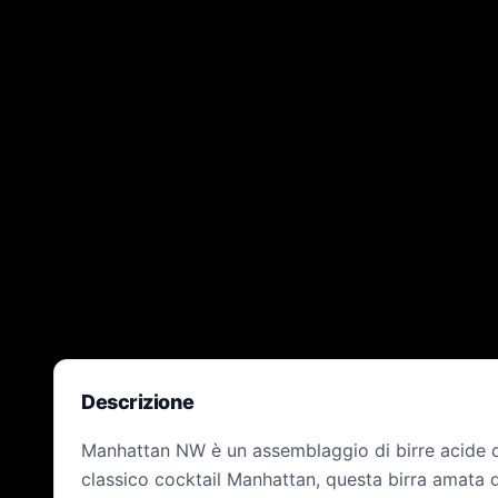
Descrizione
Manhattan NW è un assemblaggio di birre acide qu
classico cocktail Manhattan, questa birra amata 