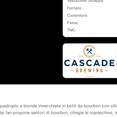
Valutazione Untappd
:
Formato
:
Contenitore
:
Paese
:
TMC
:
adruplo e bionde invecchiate in botti da bourbon con cilie
dai fan propone sentori di bourbon, ciliegie al maraschino,