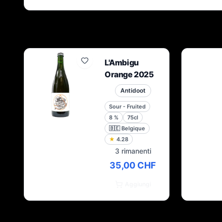
L'Ambigu
Orange 2025
Antidoot
Sour - Fruited
8
%
75cl
🇧🇪
Belgique
★
4.28
3 rimanenti
35,00 CHF
Aggiungi