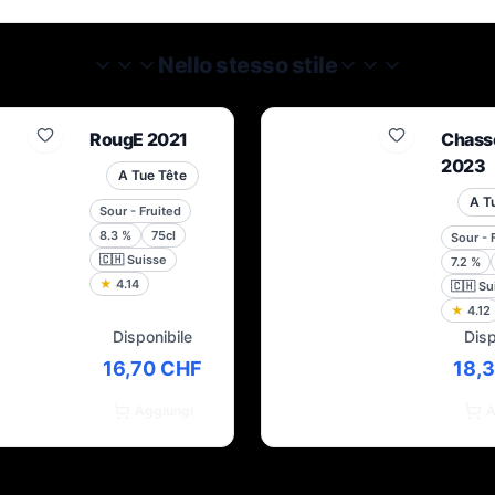
Nello stesso stile
RougE 2021
Chass
2023
A Tue Tête
A T
Sour - Fruited
8.3
%
75cl
Sour - 
🇨🇭
Suisse
7.2
%
★
4.14
🇨🇭
Su
★
4.12
Disponibile
Disp
16,70 CHF
18,
Aggiungi
A