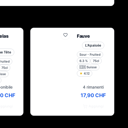
elas
Fauve
L'Apaisée
ue Tête
Sour - Fruited
6.3
%
75cl
Fruited
🇨🇭
Suisse
75cl
★
4.12
isse
onibile
4 rimanenti
30 CHF
17,90 CHF
ggiungi
Aggiungi