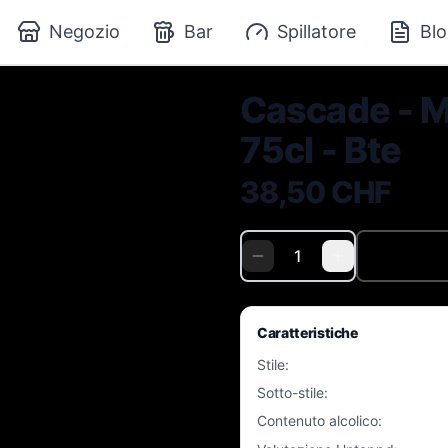
Negozio
Bar
Spillatore
Blo
Cascade - M
75cl - Bte
38,50 CHF
Caratteristiche
Stile
:
Sotto-stile
:
Contenuto alcolico
: