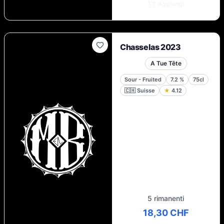
Aggiungi
Chasselas 2023
A Tue Tête
Sour - Fruited
7.2
%
75cl
🇨🇭
Suisse
★
4.12
5 rimanenti
18,30 CHF