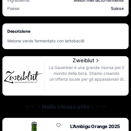
Ingrediente
:
Melon miel lacto-fermenté
Paese
:
Suisse
Descrizione
Melone verde fermentato con lattobacilli
Zweiblut
La Sauerbier è una grande risorsa per il
mondo della birra. Stiamo creando
un'offerta locale per gli appassionati di
queste specialità birrarie e stiamo aprendo
l'accesso a nuove meravigliose esperienze
di gusto per gli altri amanti del piacere.
Nelle nostre ricette utilizziamo il mosto di
Nello stesso stile
San Giovanni prodotto dai birrai di Lucerna.
In fabbrica, queste birre vengono
acidificate e fermentate con la frutta. Oltre
a queste birre acide fresche e fruttate,
L'Ambigu Orange 2025