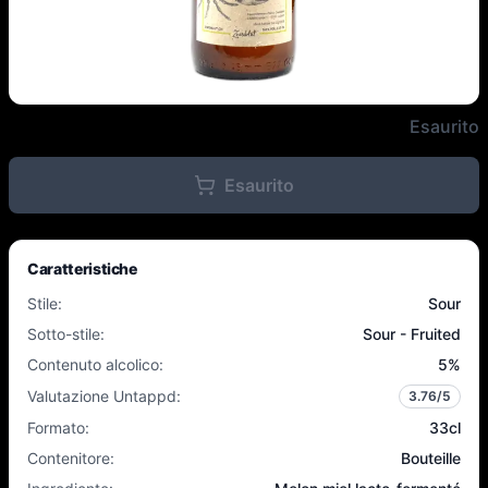
Zweiblut - Lakto Honigmelone - 
Esaurito
Esaurito
Caratteristiche
Stile
:
Sour
Sotto-stile
:
Sour - Fruited
Contenuto alcolico
:
5
%
Valutazione Untappd
:
3.76
/5
Formato
:
33cl
Contenitore
:
Bouteille