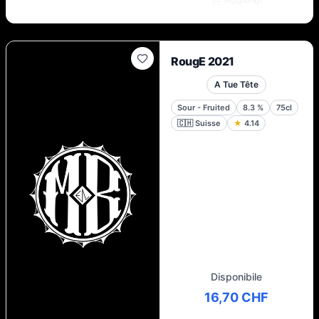
RougE 2021
A Tue Tête
Sour - Fruited
8.3
%
75cl
🇨🇭
Suisse
★
4.14
Disponibile
16,70 CHF