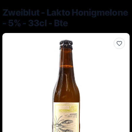
Zweiblut - Lakto Honigmelone
- 5% - 33cl - Bte