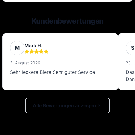
Kundenbewertungen
Mark H.
M
S
3. August 2026
23. 
Sehr leckere Biere Sehr guter Service
Das 
Dan
Alle Bewertungen anzeigen