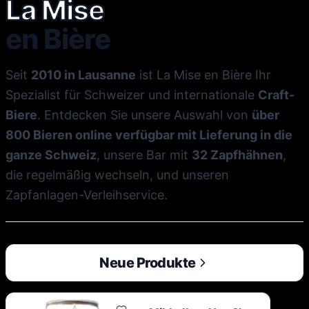
La Mise
en Bière
Seit
2010 in Lausanne
ist La Mise en Bière Ihr
Spezialist für Schweizer und internationale
Craft-
Biere
. Entdecken Sie unsere Auswahl von
über
800 Bieren online verfügbar mit Lieferung in die
ganze Schweiz
, unsere Bar mit
32 Zapfhähnen
,
die regelmäßig wechseln, und unseren
Zapfanlagen-Verleihservice.
Neue Produkte