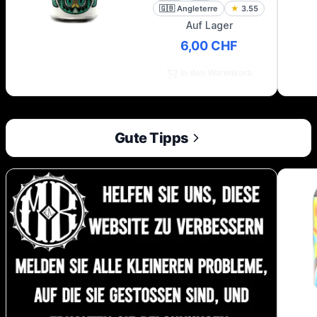
🇬🇧
Angleterre
★
3.55
Auf Lager
6,00 CHF
In den Warenkorb
Gute Tipps