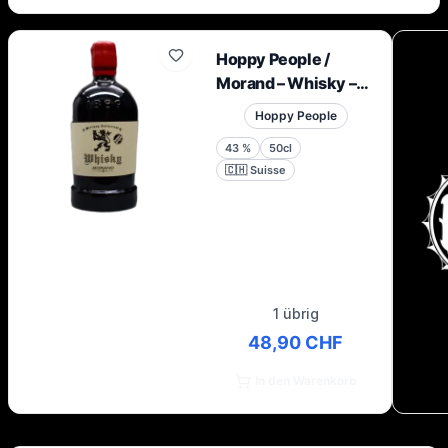
Hoppy People /
Morand – Whisky –
43 % – 50 cl –
Hoppy People
Flasche
43
%
50cl
🇨🇭
Suisse
1 übrig
48,90 CHF
In den Warenkorb