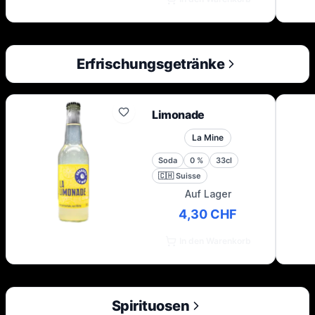
Erfrischungsgetränke
Limonade
La Mine
Soda
0
%
33cl
🇨🇭
Suisse
Auf Lager
4,30 CHF
In den Warenkorb
Spirituosen