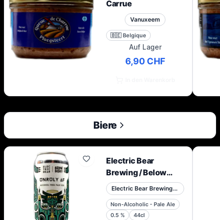
Carrue
Vanuxeem
🇧🇪
Belgique
Auf Lager
6,90 CHF
In den Warenkorb
Biere
Electric Bear
Brewing / Below
Brew Co – Unruly AF
Electric Bear Brewing Co.
– 0,5 % – 44 cl – Dose
Non-Alcoholic - Pale Ale
0.5
%
44cl