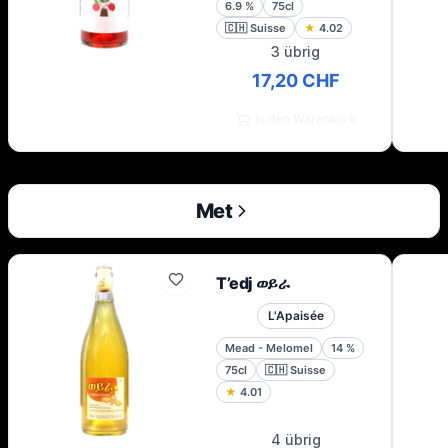
6.9
%
75cl
🇨🇭
Suisse
★
4.02
3 übrig
17,20 CHF
In den Warenkorb
Met
T’edj ወይራ
L'Apaisée
Mead - Melomel
14
%
75cl
🇨🇭
Suisse
★
4.01
4 übrig