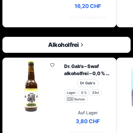
16,20 CHF
In den Warenkorb
Alkoholfrei
Dr. Gab's – Swaf
alkoholfrei – 0,0 % –
33 cl – Bte
Dr Gab's
Lager
0
%
33cl
🇨🇭
Suisse
Auf Lager
3,80 CHF
In den Warenkorb