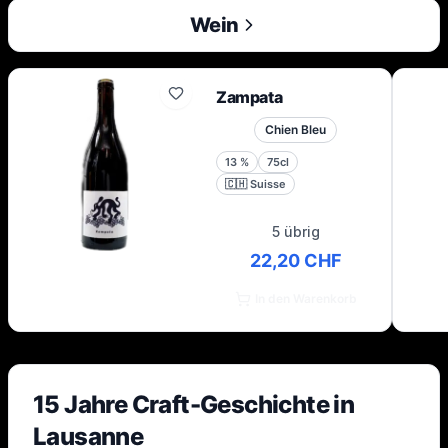
Wein
Zampata
Chien Bleu
13
%
75cl
🇨🇭
Suisse
5 übrig
22,20 CHF
In den Warenkorb
15 Jahre Craft-Geschichte in
Lausanne