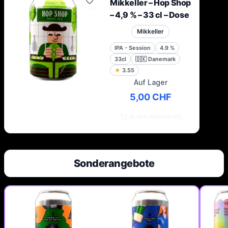
Mikkeller – Hop Shop
– 4,9 % – 33 cl – Dose
Mikkeller
IPA - Session
4.9
%
33cl
🇩🇰
Danemark
★
3.55
Auf Lager
5,00 CHF
In den Warenkorb
Sonderangebote