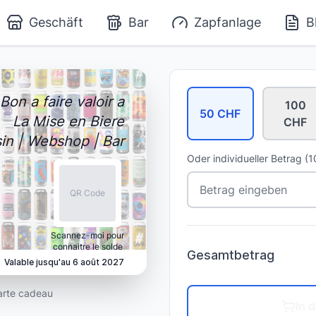
Geschäft
Bar
Zapfanlage
B
Bon a faire valoir a
100
50
CHF
La Mise en Biere
CHF
in | Webshop | Bar
Oder individueller Betrag (
QR Code
Scannez-moi pour
connaitre le solde
Gesamtbetrag
Valable jusqu'au
6 août 2027
arte cadeau
In 