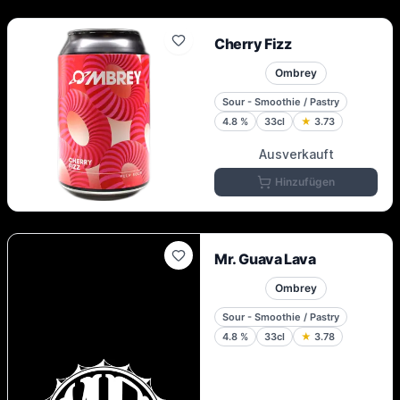
Cherry Fizz
Ombrey
Sour - Smoothie / Pastry
4.8
%
33cl
★
3.73
Ausverkauft
Hinzufügen
Mr. Guava Lava
Ombrey
Sour - Smoothie / Pastry
4.8
%
33cl
★
3.78