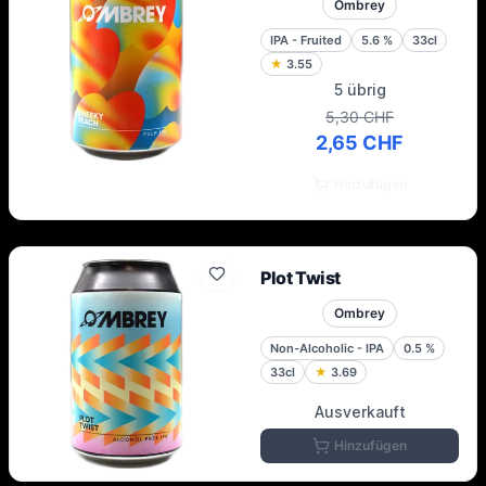
Ombrey
IPA - Fruited
5.6
%
33cl
★
3.55
5 übrig
5,30 CHF
2,65 CHF
Hinzufügen
Plot Twist
Ombrey
Non-Alcoholic - IPA
0.5
%
33cl
★
3.69
Ausverkauft
Hinzufügen