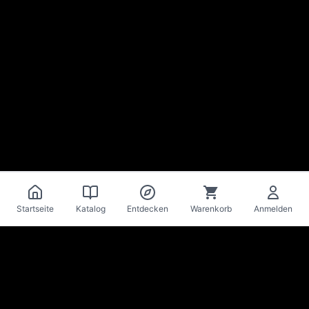
Startseite
Katalog
Entdecken
Warenkorb
Anmelden
La Mise
en Bière