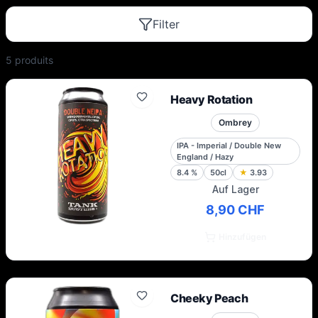
Filter
5
produit
s
Heavy Rotation
Ombrey
IPA - Imperial / Double New
England / Hazy
8.4
%
50cl
★
3.93
Auf Lager
8,90 CHF
Hinzufügen
Cheeky Peach