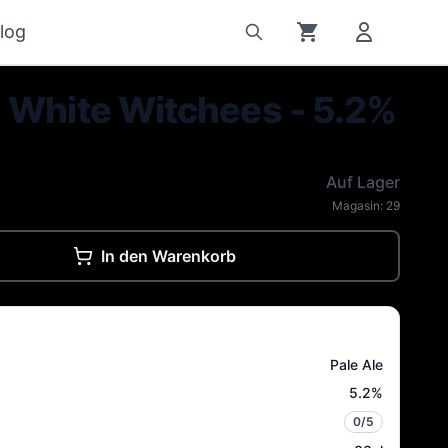
log
 White Witchees - 5.2%
Auf Lager
Magasin:
29
In den Warenkorb
Pale Ale
5.2
%
0
/5