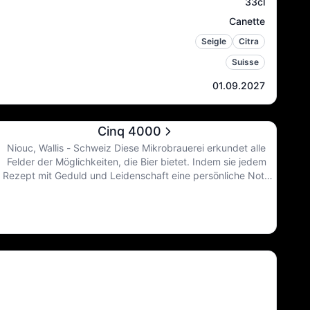
33cl
Canette
Seigle
Citra
Suisse
01.09.2027
Cinq 4000
Niouc, Wallis - Schweiz Diese Mikrobrauerei erkundet alle
Felder der Möglichkeiten, die Bier bietet. Indem sie jedem
Rezept mit Geduld und Leidenschaft eine persönliche Note
verleiht. Fünf 4000 widmet sich der Kreation von atypischen
Bieren mit starkem Charakter. Experiment-Ale, das in den
Schweizer Alpen hergestellt wird.