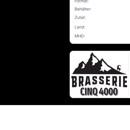
Format
:
Behälter
:
Zutat
:
Land
:
MHD
: