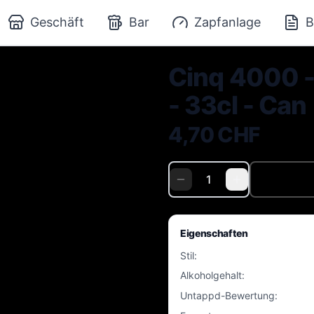
Geschäft
Bar
Zapfanlage
B
Cinq 4000 -
- 33cl - Can
4,70 CHF
Eigenschaften
Stil
:
Alkoholgehalt
:
Untappd-Bewertung
: