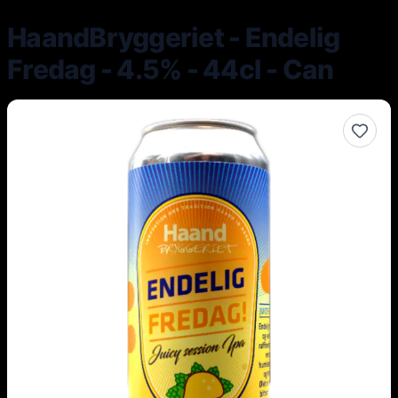
HaandBryggeriet - Endelig
Fredag - 4.5% - 44cl - Can