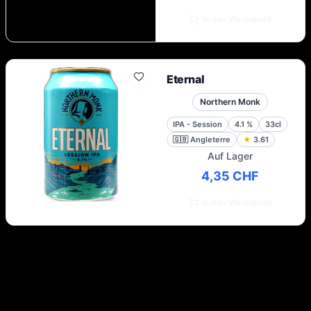
In den Warenkorb
Eternal
Northern Monk
IPA - Session
4.1
%
33cl
🇬🇧
Angleterre
★
3.61
Auf Lager
4,35 CHF
In den Warenkorb