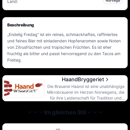
Norvège
Land
:
Beschreibung
„Endelig Fredag“ ist ein reines, schmackhaftes, raffiniertes
und feines Bier mit einladenden Hopfenaromen sowie Noten
von Zitrusfrüchten und tropischen Früchten. Es ist eher
fruchtig als bitter und passt hervorragend zu den Tacos am
Freitag.
HaandBryggeriet
Die Brauerei Haand ist eine unabhängige
Mikrobrauerei im Herzen Norwegens, die
für ihre Leidenschaft für Tradition und
Innovation beim Bierbrauen bekannt ist.
Seit unserer Gründung im Jahr 2005
Im gleichen Stil
widmen wir uns der Herstellung
einzigartiger, handwerklich gebrauter Biere
mit Charakter und Seele. Wir setzen auf