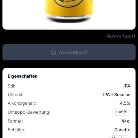
HaandBryggeriet - Endelig Fred
Ausverkauft
Ausverkauft
Eigenschaften
Stil
:
IPA
Unterstil
:
IPA - Session
Alkoholgehalt
:
4.5
%
Untappd-Bewertung
:
3.45
/5
Format
:
44cl
Behälter
:
Canette