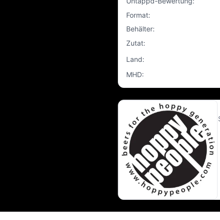
Untappd-Bewertung
:
Format
:
Behälter
:
Zutat
:
Land
:
MHD
: