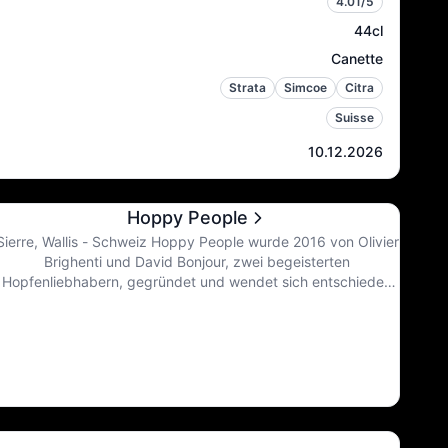
4.01
/5
44cl
Canette
Strata
Simcoe
Citra
Suisse
10.12.2026
Hoppy People
Sierre, Wallis - Schweiz Hoppy People wurde 2016 von Olivier
Brighenti und David Bonjour, zwei begeisterten
Hopfenliebhabern, gegründet und wendet sich entschieden
der Brauereirevolution aus den USA und Nordeuropa zu.
Nach 5-jährigen Versuchen in einem Keller und dann in einer
Garage wurden eine Brauanlage mit 10 Hl sowie 6 Fermenter
mit 2400 Litern in der Industriezone von Sierre im Wallis
installiert.