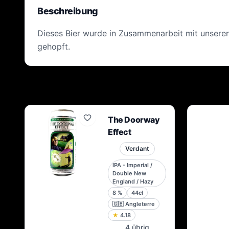
Beschreibung
Dieses Bier wurde in Zusammenarbeit mit unseren
gehopft.
The Doorway
Effect
Verdant
IPA - Imperial /
Double New
England / Hazy
8
%
44cl
🇬🇧
Angleterre
★
4.18
4 übrig