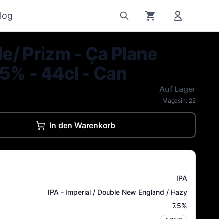
log
e/ Prizm - Ça Plane
.5% - 44cl - Can
Auf Lager
Magasin:
22
In den Warenkorb
IPA
IPA - Imperial / Double New England / Hazy
7.5
%