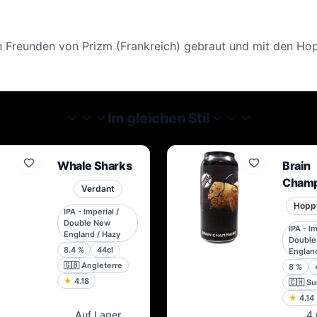
 Freunden von Prizm (Frankreich) gebraut und mit den Hop
Im gleichen Stil
Whale Sharks
Brain
Cham
Verdant
Hopp
IPA - Imperial /
Double New
IPA - Im
England / Hazy
Double
8.4
%
44cl
England
🇬🇧
Angleterre
8
%
★
4.18
🇨🇭
Su
★
4.14
Auf Lager
4 