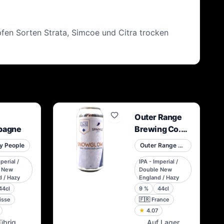
fen Sorten Strata, Simcoe und Citra trocken
Outer Range
pagne
Brewing Co.
French Alps /
y People
Outer Range Brewing Co. French Alps
Sparkle –
perial /
IPA - Imperial /
Snowglow – 9
 New
Double New
% – 44 cl –
 / Hazy
England / Hazy
Dose
44cl
9
%
44cl
isse
🇫🇷
France
★
4.07
übrig
Auf Lager