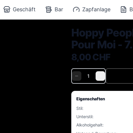
Geschäft
Bar
Zapfanlage
B
Hoppy Peopl
Pour Moi - 7
8,00 CHF
Eigenschaften
Stil
:
Unterstil
:
Alkoholgehalt
: