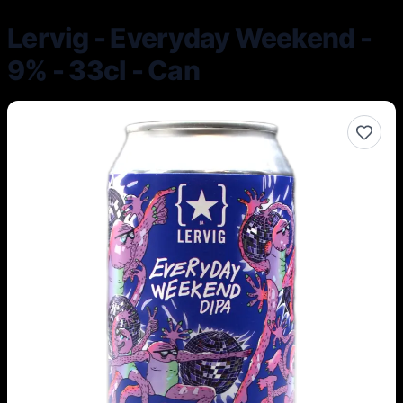
Lervig - Everyday Weekend -
9% - 33cl - Can