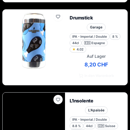
Drumstick
Garage
IPA - Imperial / Double
8
%
44cl
🇪🇸
Espagne
★
4.02
Auf Lager
8,20 CHF
In den Warenkorb
L'Insolente
L'Apaisée
IPA - Imperial / Double
8.8
%
44cl
🇨🇭
Suisse