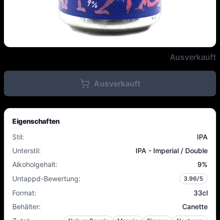
Lervig - Everyday Weekend - 9%
Ausverkauft
Ausverkauft
Eigenschaften
Stil
:
IPA
Unterstil
:
IPA - Imperial / Double
Alkoholgehalt
:
9
%
Untappd-Bewertung
:
3.96
/5
Format
:
33cl
Behälter
:
Canette