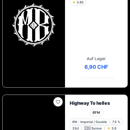
★
3.85
Auf Lager
6,90 CHF
In den Warenkorb
Highway To helles
BFM
IPA - Imperial / Double
7.5
%
33cl
🇨🇭
Suisse
★
3.8