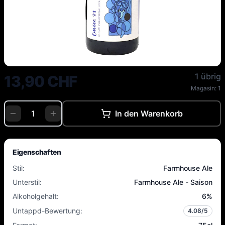
Les Intenables - Cuvée 31 - Sais
1 übrig
13,90 CHF
Magasin:
1
In den Warenkorb
Eigenschaften
Stil
:
Farmhouse Ale
Unterstil
:
Farmhouse Ale - Saison
Alkoholgehalt
:
6
%
Untappd-Bewertung
:
4.08
/5