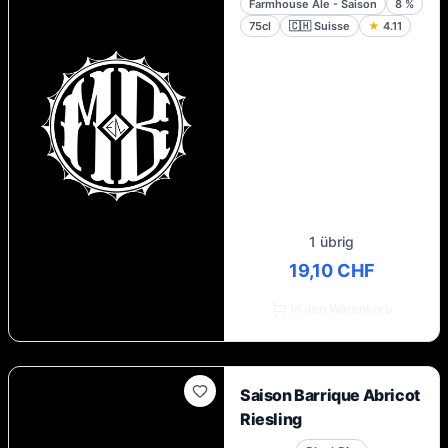
Farmhouse Ale - Saison
8
%
75cl
🇨🇭
Suisse
★
4.11
1 übrig
19,10 CHF
In den Warenkorb
Saison Barrique Abricot
Riesling