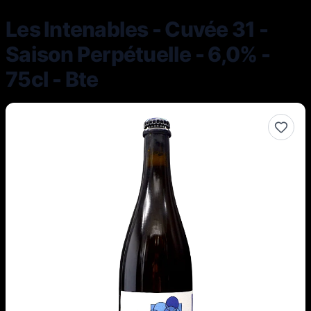
Les Intenables - Cuvée 31 -
Saison Perpétuelle - 6,0% -
75cl - Bte