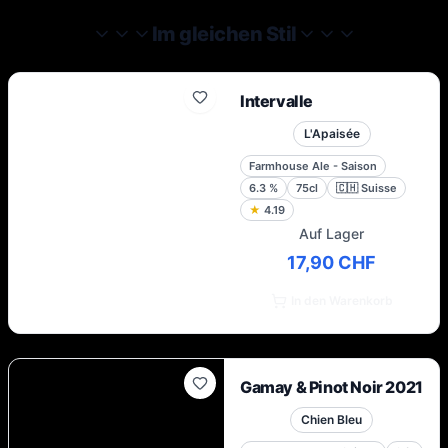
Im gleichen Stil
Intervalle
L'Apaisée
Farmhouse Ale - Saison
6.3
%
75cl
🇨🇭
Suisse
★
4.19
Auf Lager
17,90 CHF
In den Warenkorb
Gamay & Pinot Noir 2021
Chien Bleu