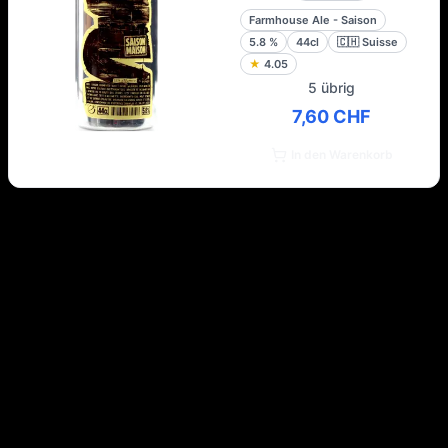
Farmhouse Ale - Saison
5.8
%
44cl
🇨🇭
Suisse
★
4.05
5 übrig
7,60 CHF
In den Warenkorb