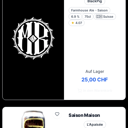
BlackPig
Farmhouse Ale - Saison
6.9
%
75cl
🇨🇭
Suisse
★
4.07
Auf Lager
25,00 CHF
In den Warenkorb
Saison Maison
L'Apaisée