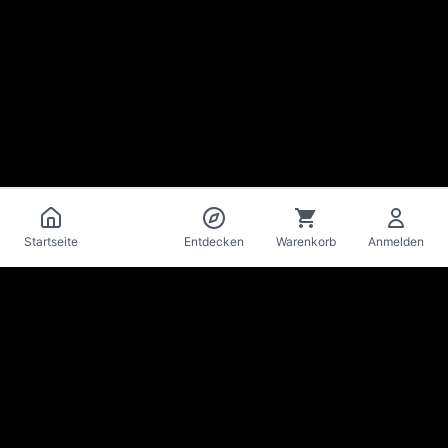
Katalog
Startseite
Entdecken
Warenkorb
Anmelden
La Mise
en Bière