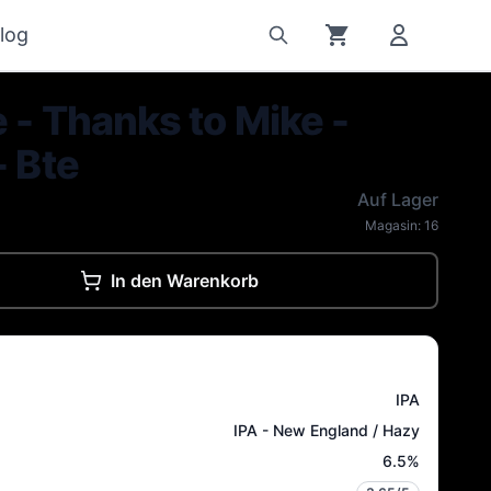
log
 - Thanks to Mike -
- Bte
Auf Lager
Magasin:
16
In den Warenkorb
IPA
IPA - New England / Hazy
6.5
%