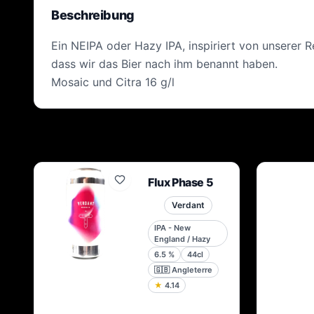
Beschreibung
Ein NEIPA oder Hazy IPA, inspiriert von unserer R
dass wir das Bier nach ihm benannt haben.
Mosaic und Citra 16 g/l
Flux Phase 5
Verdant
IPA - New
England / Hazy
6.5
%
44cl
🇬🇧
Angleterre
★
4.14