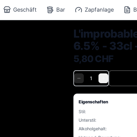
Geschäft
Bar
Zapfanlage
B
L'improbable
6.5% - 33cl 
5,80 CHF
Eigenschaften
Stil
:
Unterstil
:
Alkoholgehalt
: