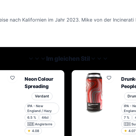
eise nach Kalifornien im Jahr 2023. Mike von der Incinerati
Im gleichen Stil
Neon Colour
Drunk
Spreading
Peopl
Verdant
Drun
IPA - New
IPA - 
England / Hazy
England
6.5
%
44cl
7
%
🇬🇧
Angleterre
🇨🇭
Su
★
4.08
★
4.07