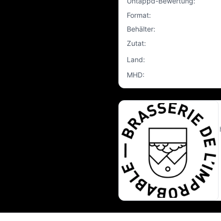
Untappd-Bewertung
:
Format
:
Behälter
:
Zutat
:
Land
:
MHD
: