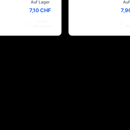
Auf Lager
Auf
7,10 CHF
7,9
In den
Warenkorb
Wa