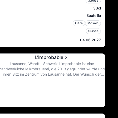
3.65
/5
33cl
Bouteille
Citra
Mosaic
Suisse
04.06.2027
L'improbable
Lausanne, Waadt - Schweiz L'improbable ist eine
handwerkliche Mikrobrauerei, die 2013 gegründet wurde und
ihren Sitz im Zentrum von Lausanne hat. Der Wunsch der
Brauerei ist es, ihre Leidenschaft zu teilen, indem sie
besondere, authentische und handwerklich hergestellte Biere
anbietet, die Ihre Geschmacksknospen erfreuen. Als junge
Brauer sind sie ständig auf der Suche nach Neuheiten,
Entdeckungen und Verbesserungen für ihre Biere.