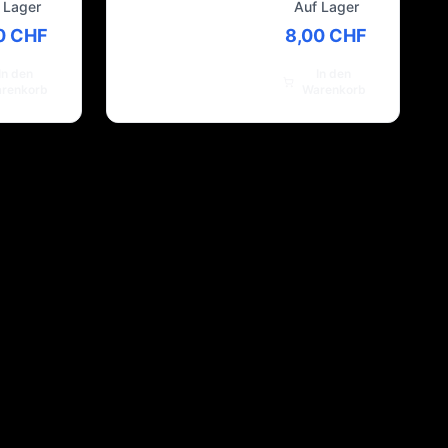
 Lager
Auf Lager
0 CHF
8,00 CHF
In den
In den
renkorb
Warenkorb