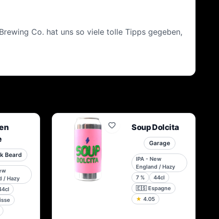
 Brewing Co. hat uns so viele tolle Tipps gegeben,
en
Soup Dolcita
e
Garage
k Beard
IPA - New
England / Hazy
New
7
%
44cl
 / Hazy
🇪🇸
Espagne
44cl
★
4.05
isse