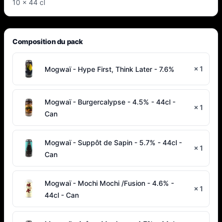
10 x 44 cl
Composition du pack
×
1
Mogwaï - Hype First, Think Later - 7.6%
Mogwaï - Burgercalypse - 4.5% - 44cl -
×
1
Can
Mogwaï - Suppôt de Sapin - 5.7% - 44cl -
×
1
Can
Mogwaï - Mochi Mochi /Fusion - 4.6% -
×
1
44cl - Can