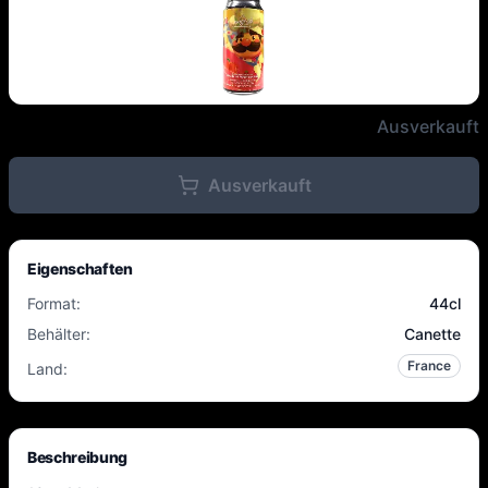
Schnupperpaket – 10 x 44 cl – 
Ausverkauft
Ausverkauft
Eigenschaften
Format
:
44cl
Behälter
:
Canette
France
Land
:
Beschreibung