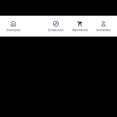
Katalog
Startseite
Entdecken
Warenkorb
Anmelden
La Mise
en Bière
Craft-Bier-Keller & Bar · Lausanne