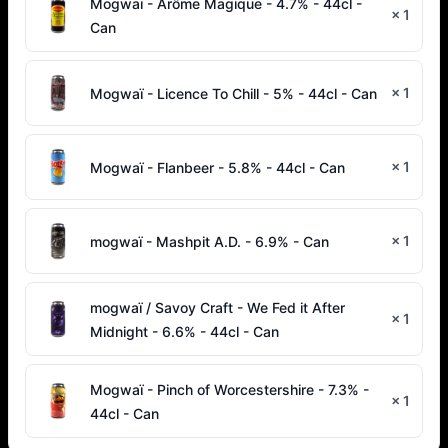
Mogwaï - Arôme Magique - 4.7% - 44cl -
×
1
Can
×
1
Mogwaï - Licence To Chill - 5% - 44cl - Can
×
1
Mogwaï - Flanbeer - 5.8% - 44cl - Can
×
1
mogwaï - Mashpit A.D. - 6.9% - Can
mogwaï / Savoy Craft - We Fed it After
×
1
Midnight - 6.6% - 44cl - Can
Mogwaï - Pinch of Worcestershire - 7.3% -
×
1
44cl - Can