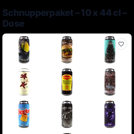
Schnupperpaket – 10 x 44 cl –
Dose