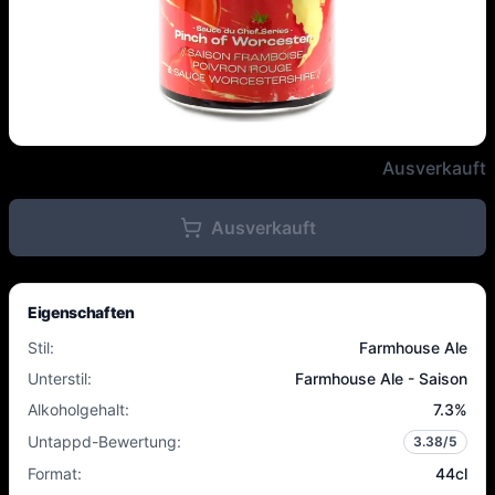
Mogwaï - Pinch of Worcestershi
Ausverkauft
Ausverkauft
Eigenschaften
Stil
:
Farmhouse Ale
Unterstil
:
Farmhouse Ale - Saison
Alkoholgehalt
:
7.3
%
Untappd-Bewertung
:
3.38
/5
Format
:
44cl