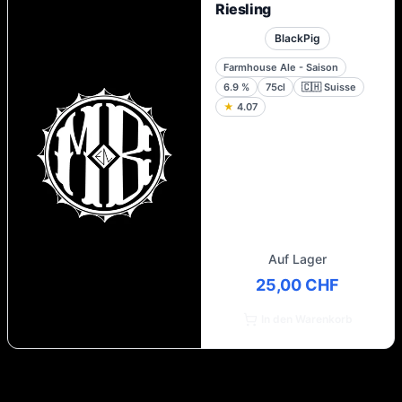
Riesling
BlackPig
Farmhouse Ale - Saison
6.9
%
75cl
🇨🇭
Suisse
★
4.07
Auf Lager
25,00 CHF
In den Warenkorb