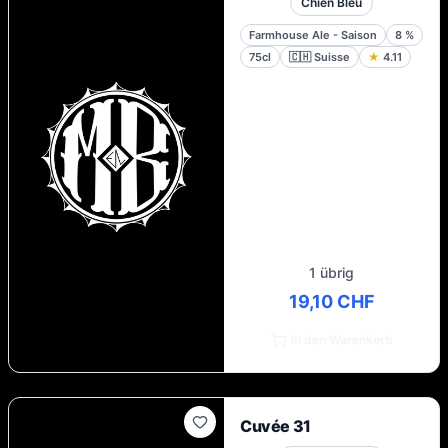
Chien Bleu
Farmhouse Ale - Saison
8
%
75cl
🇨🇭
Suisse
★
4.11
1 übrig
19,10 CHF
In den Warenkorb
Cuvée 31