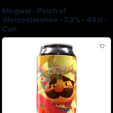
Mogwaï - Pinch of
Worcestershire - 7.3% - 44cl -
Can