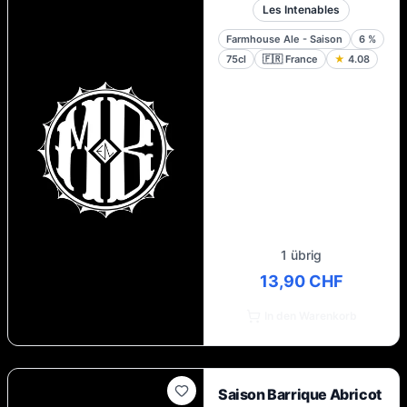
Les Intenables
Farmhouse Ale - Saison
6
%
75cl
🇫🇷
France
★
4.08
1 übrig
13,90 CHF
In den Warenkorb
Saison Barrique Abricot