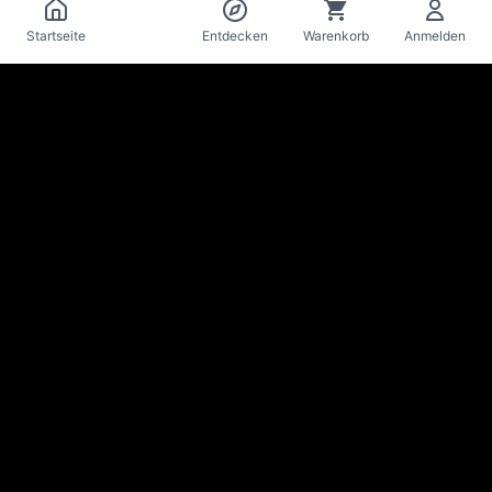
Katalog
Startseite
Entdecken
Warenkorb
Anmelden
La Mise
en Bière
Craft-Bier-Keller & Bar · Lausanne
Bleib auf dem Laufenden über Neuheiten & Angebote
Abonnieren