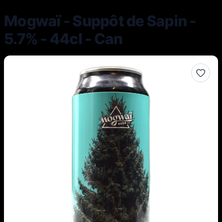
Mogwaï - Suppôt de Sapin -
5.7% - 44cl - Can