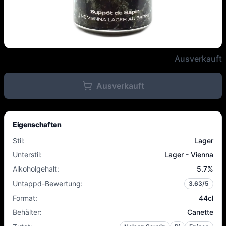
Mogwaï - Suppôt de Sapin - 5.7
Ausverkauft
Ausverkauft
Eigenschaften
Stil
:
Lager
Unterstil
:
Lager - Vienna
Alkoholgehalt
:
5.7
%
Untappd-Bewertung
:
3.63
/5
Format
:
44cl
Behälter
:
Canette