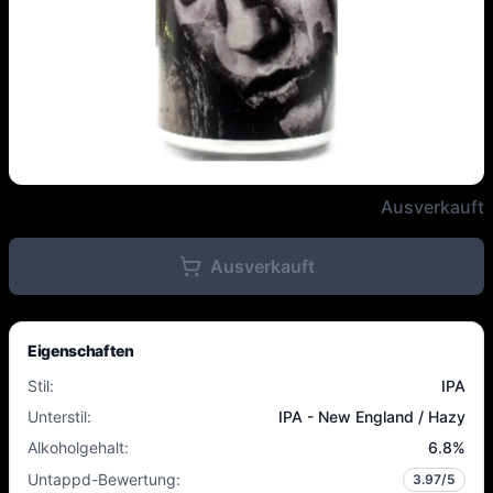
Northern Monk / SNIK / CRAK / P
Ausverkauft
Ausverkauft
Eigenschaften
Stil
:
IPA
Unterstil
:
IPA - New England / Hazy
Alkoholgehalt
:
6.8
%
Untappd-Bewertung
:
3.97
/5