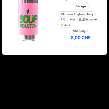
Garage
IPA - New England / Hazy
7
%
44cl
🇪🇸
Espagne
★
4.05
Auf Lager
8,00 CHF
In den Warenkorb