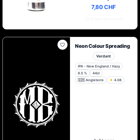
7,80 CHF
In den Warenkorb
Neon Colour Spreading
Verdant
IPA - New England / Hazy
6.5
%
44cl
🇬🇧
Angleterre
★
4.08