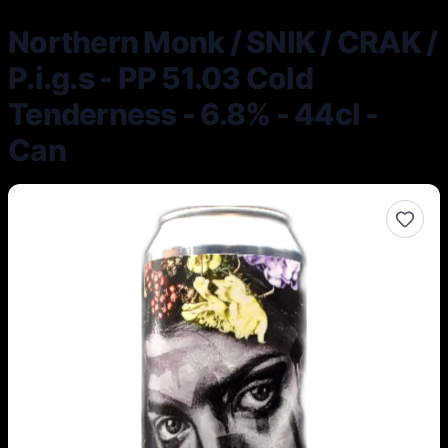
Northern Monk / SNIK / CRAK /
P.i.g.s - PP 51.03 Cold
Tenderness - 6.8% - 44cl -
Can