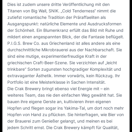
Dies ist zudem unsere dritte Veröffentlichung mit den
Titanen von Big Wall, SNIK. „Cold Tenderness“ nimmt die
zutiefst romantische Tradition der Präraffaeliten als
Ausgangspunkt: natürliche Elemente und Ausdrucksformen
der Schönheit. Ein Blumenkranz erfüllt das Bild mit Ruhe und
mildert einen angespannten Blick, der die Fantasie beflügelt.
P.I.G.S. Brew Co. aus Griechenland ist alles andere als eine
durchschnittliche Mikrobrauerei aus der Nachbarschaft. Sie
sind eine mutige, experimentierfreudige Kraft in der
griechischen Craft-Beer-Szene. Sie verzichten auf „leicht
trinkbare“ Sorten zugunsten hochgradiger Komplexität und
extravaganter Ästhetik. Immer vorwärts, kein Rückzug. Ihr
Portfolio ist eine Meisterklasse in Sachen Intensität.
Die Crak Brewery bringt ebenso viel Energie mit – ein
weiteres Team, das nie den einfachen Weg gewählt hat. Sie
bauen ihre eigene Gerste an, kultivieren ihren eigenen
Hopfen und fliegen sogar ins Yakima-Tal, um dort noch mehr
Hopfen von Hand zu pflücken. Sie hinterfragen, wie Bier von
der Brauerei zum Genießer gelangt, und meinen es bei
jedem Schritt ernst. Die Crak Brewery kämpft für Qualität,