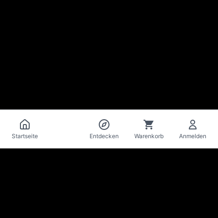
Katalog
Startseite
Entdecken
Warenkorb
Anmelden
La Mise
en Bière