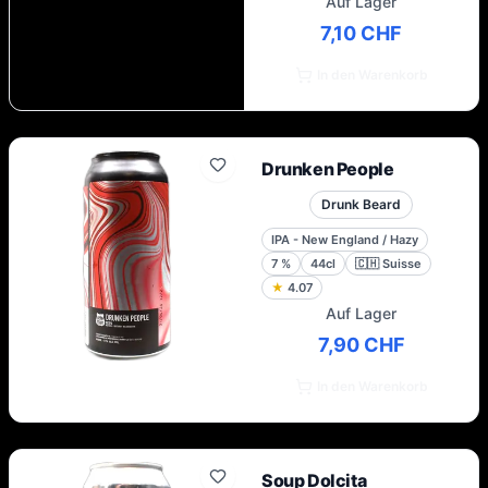
Auf Lager
7,10 CHF
In den Warenkorb
Drunken People
Drunk Beard
IPA - New England / Hazy
7
%
44cl
🇨🇭
Suisse
★
4.07
Auf Lager
7,90 CHF
In den Warenkorb
Soup Dolcita