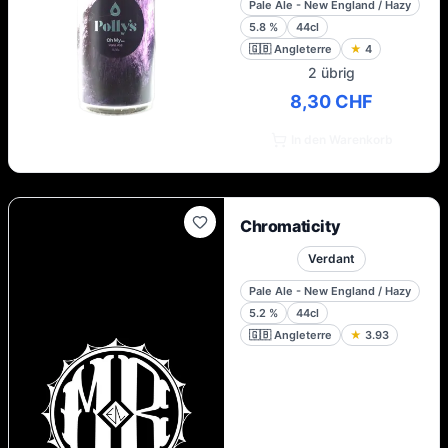
Pale Ale - New England / Hazy
5.8
%
44cl
🇬🇧
Angleterre
★
4
2 übrig
8,30 CHF
In den Warenkorb
Chromaticity
Verdant
Pale Ale - New England / Hazy
5.2
%
44cl
🇬🇧
Angleterre
★
3.93