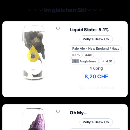
inspirierte Biere herzustellen, die lokal nicht
erhältlich waren. Ihre Philosophie beruht auf
Im gleichen Stil
dem Brauen der geschmacksreichen Biere,
die sie gerne trinken, und der Garantie,
dass Bierliebhaber in Großbritannien
Liquid State- 5.1%
Zugang zu ihren Produkten haben.
Polly's Brew Co.
Pale Ale - New England / Hazy
5.1
%
44cl
🇬🇧
Angleterre
★
4.01
4 übrig
8,20 CHF
In den Warenkorb
Oh My...
Polly's Brew Co.