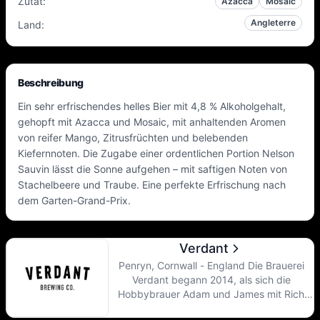
Zutat
:
Azacca
Mosaic
Angleterre
Land
:
Beschreibung
Ein sehr erfrischendes helles Bier mit 4,8 % Alkoholgehalt,
gehopft mit Azacca und Mosaic, mit anhaltenden Aromen
von reifer Mango, Zitrusfrüchten und belebenden
Kiefernnoten. Die Zugabe einer ordentlichen Portion Nelson
Sauvin lässt die Sonne aufgehen – mit saftigen Noten von
Stachelbeere und Traube. Eine perfekte Erfrischung nach
dem Garten-Grand-Prix.
Verdant
Penryn, Cornwall - England Die Brauerei
Verdant begann 2014, als sich die
Hobbybrauer Adam und James mit Rich
zusammenschlossen, um amerikanisch