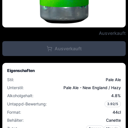
Verdant - 300 Laps of Your Gard
Ausverkauft
Ausverkauft
Eigenschaften
Stil
:
Pale Ale
Unterstil
:
Pale Ale - New England / Hazy
Alkoholgehalt
:
4.8
%
Untappd-Bewertung
:
3.92
/5
Format
:
44cl
Behälter
:
Canette