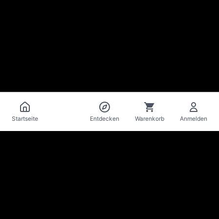
Katalog
Startseite
Entdecken
Warenkorb
Anmelden
La Mise
en Bière