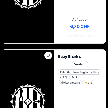
Auf Lager
6,70 CHF
In den Warenkorb
Baby Sharks
Verdant
Pale Ale - New England / Hazy
4.8
%
44cl
🇬🇧
Angleterre
★
3.9