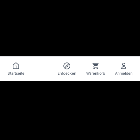
Katalog
Startseite
Entdecken
Warenkorb
Anmelden
La Mise
en Bière