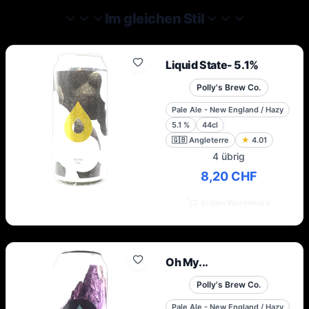
erhältlich waren. Ihre Philosophie beruht auf
Im gleichen Stil
dem Brauen der geschmacksreichen Biere,
die sie gerne trinken, und der Garantie,
dass Bierliebhaber in Großbritannien
Liquid State- 5.1%
Zugang zu ihren Produkten haben.
Polly's Brew Co.
Pale Ale - New England / Hazy
5.1
%
44cl
🇬🇧
Angleterre
★
4.01
4 übrig
8,20 CHF
In den Warenkorb
Oh My...
Polly's Brew Co.
Pale Ale - New England / Hazy