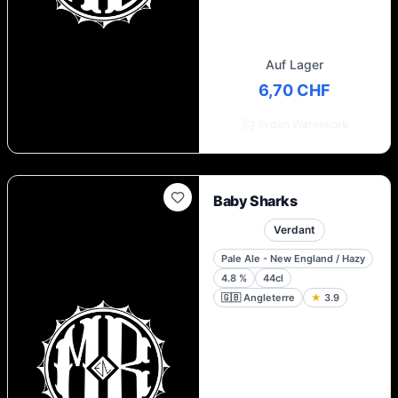
Auf Lager
6,70 CHF
In den Warenkorb
Baby Sharks
Verdant
Pale Ale - New England / Hazy
4.8
%
44cl
🇬🇧
Angleterre
★
3.9