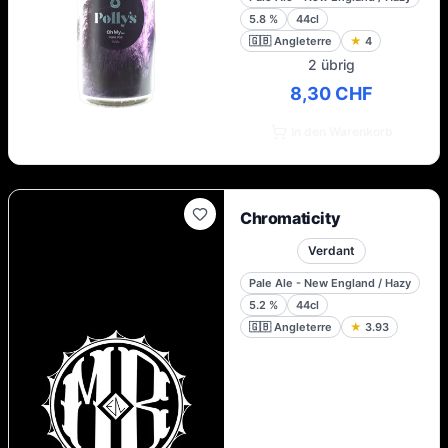
5.8
%
44cl
🇬🇧
Angleterre
★
4
2 übrig
8,30 CHF
In den Warenkorb
Chromaticity
Verdant
Pale Ale - New England / Hazy
5.2
%
44cl
🇬🇧
Angleterre
★
3.93