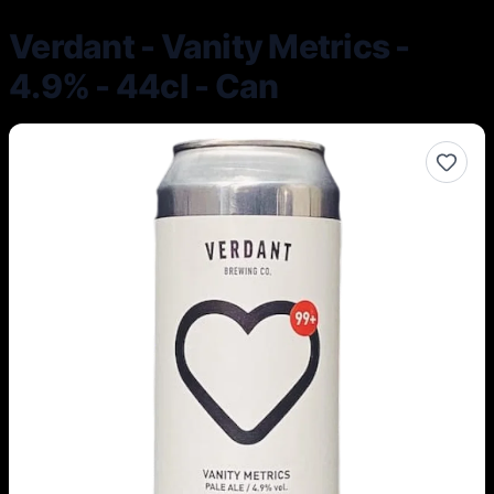
Verdant - Vanity Metrics -
4.9% - 44cl - Can