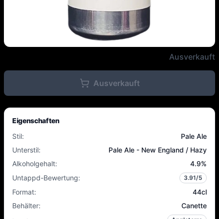
Verdant - Vanity Metrics - 4.9%
Ausverkauft
Ausverkauft
Eigenschaften
Stil
:
Pale Ale
Unterstil
:
Pale Ale - New England / Hazy
Alkoholgehalt
:
4.9
%
Untappd-Bewertung
:
3.91
/5
Format
:
44cl
Behälter
:
Canette