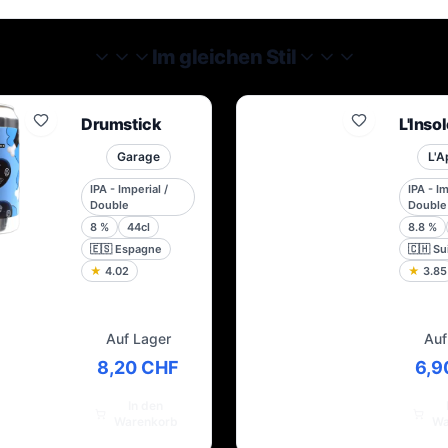
Im gleichen Stil
Drumstick
L'Inso
Garage
L'A
IPA - Imperial /
IPA - Im
Double
Double
8
%
44cl
8.8
%
🇪🇸
Espagne
🇨🇭
Su
★
4.02
★
3.85
Auf Lager
Auf
8,20 CHF
6,9
In den
Warenkorb
Wa