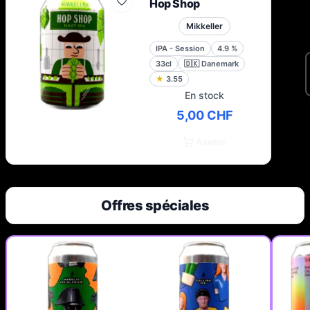
Hop Shop
Mikkeller
IPA - Session
4.9
%
33cl
🇩🇰
Danemark
★
3.55
En stock
5,00 CHF
Ajouter
Offres spéciales