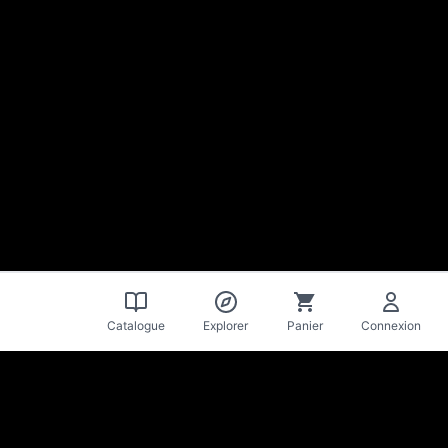
Accueil
Catalogue
Explorer
Panier
Connexion
La Mise
en Bière