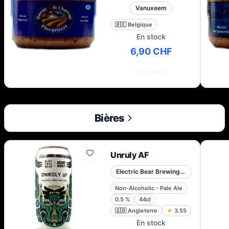
Vanuxeem
🇧🇪
Belgique
En stock
6,90 CHF
Ajouter
Bières
Unruly AF
Electric Bear Brewing Co.
Non-Alcoholic - Pale Ale
0.5
%
44cl
🇬🇧
Angleterre
★
3.55
En stock