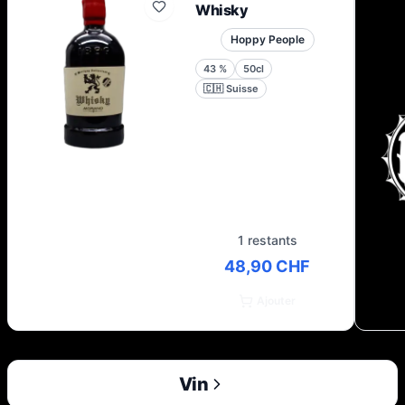
Whisky
Hoppy People
43
%
50cl
🇨🇭
Suisse
1 restants
48,90 CHF
Ajouter
Vin