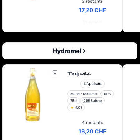
3 restants
17,20 CHF
Ajouter
Hydromel
T’edj ወይራ
L'Apaisée
Mead - Melomel
14
%
75cl
🇨🇭
Suisse
★
4.01
4 restants
16,20 CHF