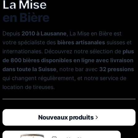
La Mise
en Bière
Depuis
2010 à Lausanne
, La Mise en Bière est
votre spécialiste des
bières artisanales
suisses et
internationales. Découvrez notre sélection de
plus
de 800 bières disponibles en ligne avec livraison
dans toute la Suisse
, notre bar avec
32 pressions
qui changent régulièrement, et notre service de
location de tireuses.
Nouveaux produits