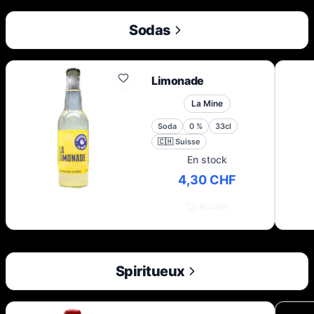
Sodas
Limonade
La Mine
Soda
0
%
33cl
🇨🇭
Suisse
En stock
4,30 CHF
Ajouter
Spiritueux