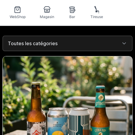
Blog
WebShop
Magasin
Bar
Tireuse
Toutes les catégories