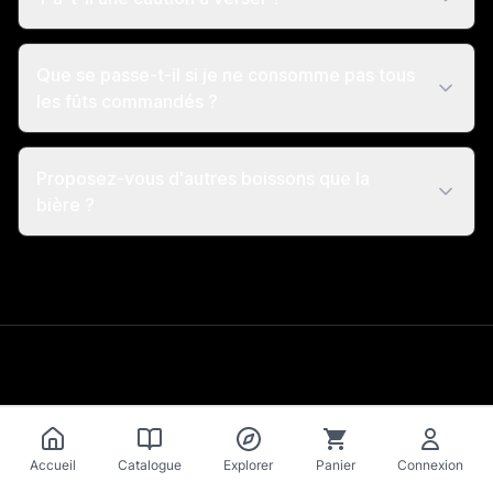
Que se passe-t-il si je ne consomme pas tous
les fûts commandés ?
Proposez-vous d'autres boissons que la
bière ?
RÉSERVE TA TIREUSE
Accueil
Catalogue
Explorer
Panier
Connexion