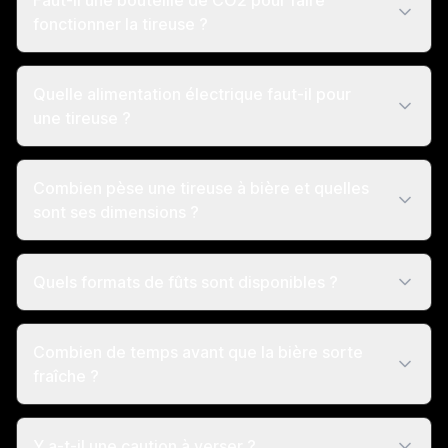
Faut-il une bouteille de CO2 pour faire
fonctionner la tireuse ?
Quelle alimentation électrique faut-il pour
une tireuse ?
Combien pèse une tireuse à bière et quelles
sont ses dimensions ?
Quels formats de fûts sont disponibles ?
Combien de temps avant que la bière sorte
fraîche ?
Y a-t-il une caution à verser ?