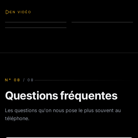
EN VIDÉO
Installation
Réglage pression
Tirer la première bière
N°
08
/
08
Questions fréquentes
Les questions qu'on nous pose le plus souvent au
téléphone.