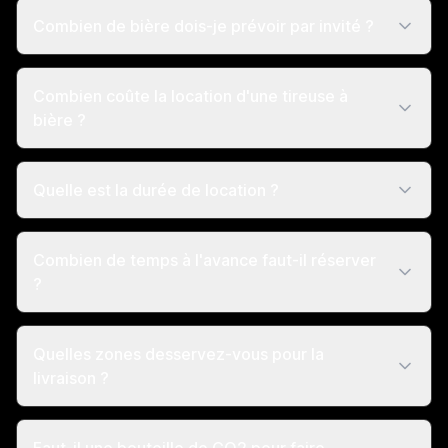
Combien de bière dois-je prévoir par invité ?
Combien coûte la location d'une tireuse à
bière ?
Quelle est la durée de location ?
Combien de temps à l'avance faut-il réserver
?
Quelles zones desservez-vous pour la
livraison ?