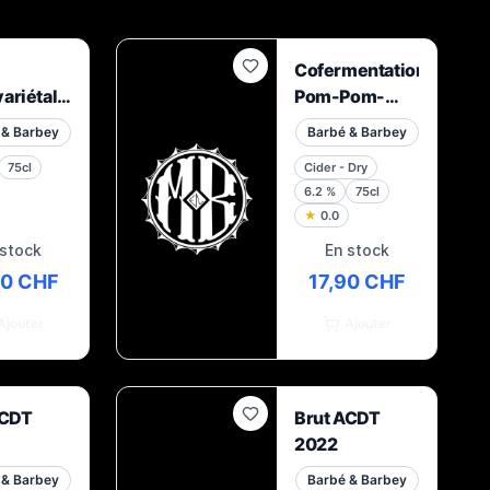
Cofermentation
ariétal
Pom-Pom-
op 2023
Pom-Poire
 & Barbey
Barbé & Barbey
2022
75cl
Cider - Dry
6.2
%
75cl
★
0.0
 stock
En stock
30 CHF
17,90 CHF
Ajouter
Ajouter
ACDT
Brut ACDT
2022
 & Barbey
Barbé & Barbey