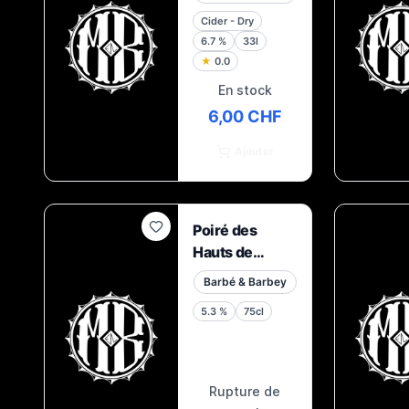
2020
Cider - Dry
6.7
%
33l
★
0.0
En stock
6,00 CHF
Ajouter
Poiré des
Hauts de
Lausanne
Barbé & Barbey
5.3
%
75cl
Rupture de