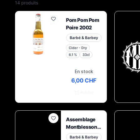
14
produit
s
Pom Pom Pom
Poire 2002
Barbé & Barbey
Cider - Dry
6.1
%
33cl
En stock
6,00 CHF
Ajouter
Assemblage
Montblesson
(Lausanne)
Barbé & Barbey