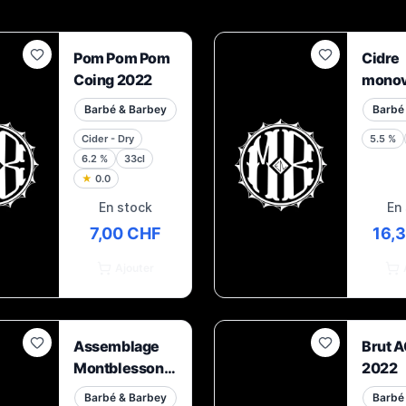
Pom Pom Pom
Cidre
Coing 2022
monov
Bosko
Barbé & Barbey
Barbé
Cider - Dry
5.5
%
6.2
%
33cl
★
0.0
En stock
En
7,00 CHF
16,
Ajouter
Assemblage
Brut 
Montblesson
2022
(Lausanne)
Barbé & Barbey
Barbé