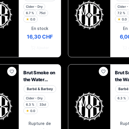
2020
Cider - Dry
Cider -
6.7
%
75cl
7.2
%
★
0.0
★
0.0
En stock
En
16,30 CHF
6,0
Ajouter
Brut Smoke on
Brut 
the Water
the Wa
2022
2022
Barbé & Barbey
Barbé
Cider - Dry
6.3
%
6.3
%
33cl
★
0.0
Rupture de
Rup