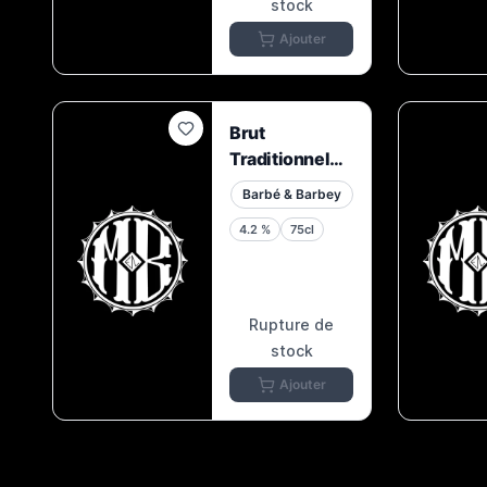
stock
Ajouter
Brut
Traditionnel
Vaudois 2022
Barbé & Barbey
4.2
%
75cl
Rupture de
stock
Ajouter