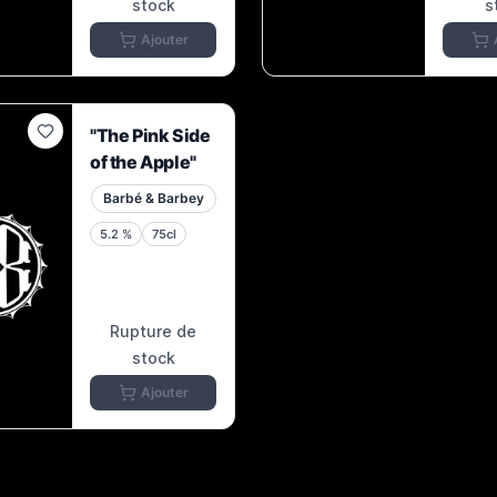
stock
s
Ajouter
"The Pink Side
of the Apple"
Barbé & Barbey
5.2
%
75cl
Rupture de
stock
Ajouter