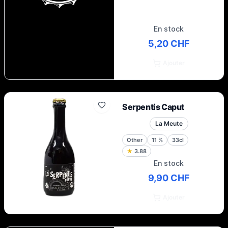
En stock
5,20 CHF
Ajouter
Serpentis Caput
La Meute
Other
11
%
33cl
★
3.88
En stock
9,90 CHF
Ajouter