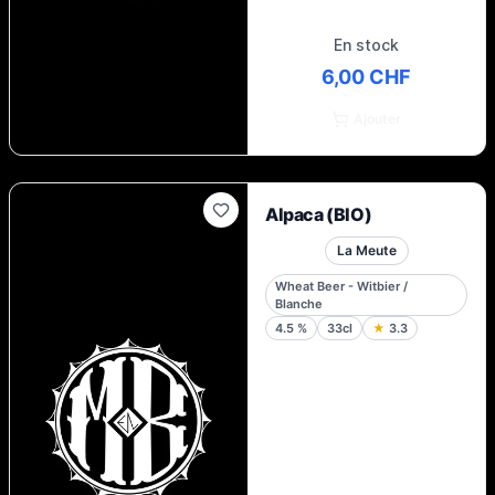
En stock
6,00 CHF
Ajouter
Alpaca (BIO)
La Meute
Wheat Beer - Witbier /
Blanche
4.5
%
33cl
★
3.3