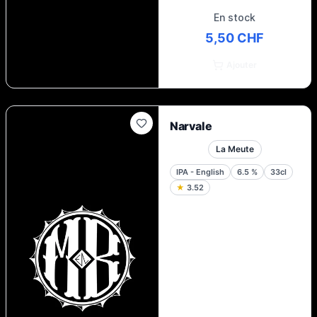
En stock
5,50 CHF
Ajouter
Narvale
La Meute
IPA - English
6.5
%
33cl
★
3.52