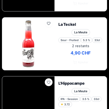
Ajouter
La Teckel
La Meute
Sour - Fruited
5.3
%
33cl
2 restants
4,90 CHF
Ajouter
L'Hippocampe
La Meute
IPA - Session
3.5
%
33cl
★
3.72