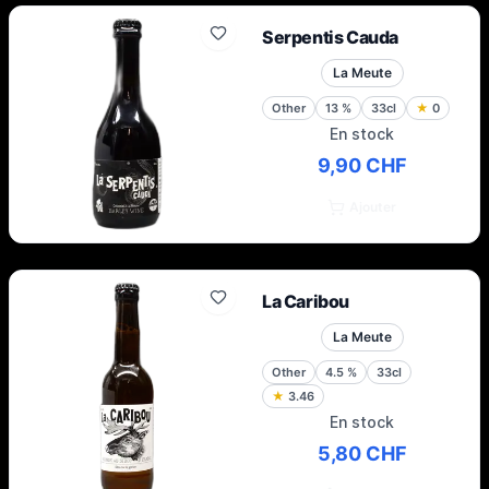
Serpentis Cauda
La Meute
Other
13
%
33cl
★
0
En stock
9,90 CHF
Ajouter
La Caribou
La Meute
Other
4.5
%
33cl
★
3.46
En stock
5,80 CHF