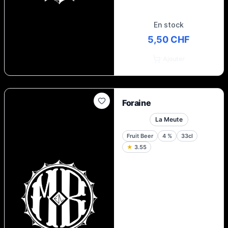
En stock
5,50 CHF
Ajouter
Foraine
La Meute
Fruit Beer
4
%
33cl
★
3.55