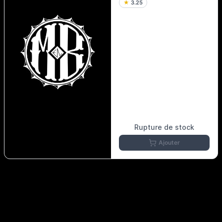
★
3.25
Rupture de stock
Ajouter