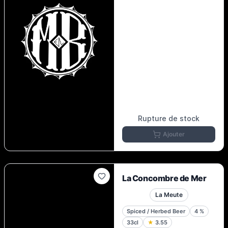
Rupture de stock
Ajouter
La Concombre de Mer
La Meute
Spiced / Herbed Beer
4
%
33cl
★
3.55