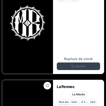
Rupture de stock
Ajouter
La Fennec
La Meute
Red Ale - Irish
4
%
33cl