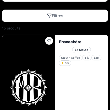
Filtres
15
produit
s
Phacochère
La Meute
Stout - Coffee
5
%
33cl
★
3.5