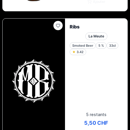
Ajouter
Ribs
La Meute
Smoked Beer
5
%
33cl
★
3.42
5 restants
5,50 CHF