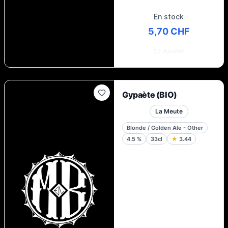
En stock
5,70 CHF
Ajouter
Gypaète (BIO)
La Meute
Blonde / Golden Ale - Other
4.5
%
33cl
★
3.44