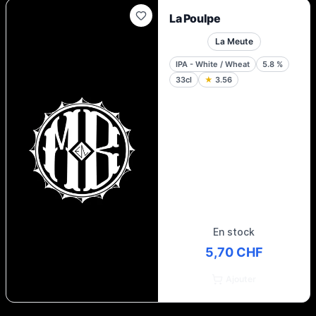
La Poulpe
La Meute
IPA - White / Wheat
5.8
%
33cl
★
3.56
En stock
5,70 CHF
Ajouter