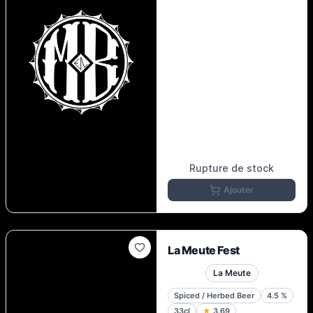
Rupture de stock
Ajouter
La Meute Fest
La Meute
Spiced / Herbed Beer
4.5
%
33cl
★
3.69