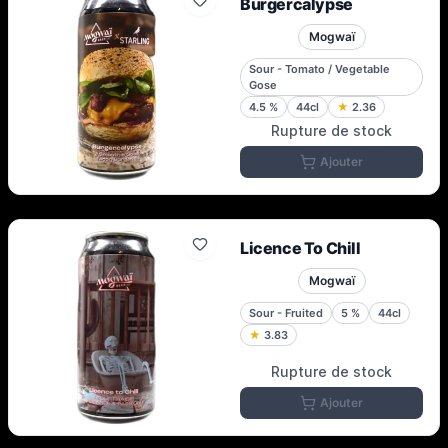
Burgercalypse
Mogwaï
Sour - Tomato / Vegetable
Gose
4.5
%
44cl
★
2.36
Rupture de stock
Ajouter
Licence To Chill
Mogwaï
Sour - Fruited
5
%
44cl
★
3.83
Rupture de stock
Ajouter