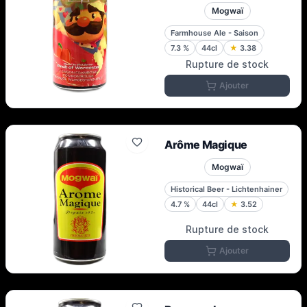
Mogwaï
Farmhouse Ale - Saison
7.3
%
44cl
★
3.38
Rupture de stock
Ajouter
Arôme Magique
Mogwaï
Historical Beer - Lichtenhainer
4.7
%
44cl
★
3.52
Rupture de stock
Ajouter