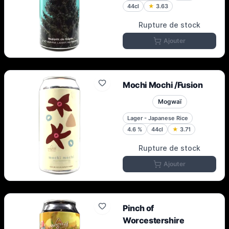
44cl
★
3.63
Rupture de stock
Ajouter
Mochi Mochi /Fusion
Mogwaï
Lager - Japanese Rice
4.6
%
44cl
★
3.71
Rupture de stock
Ajouter
Pinch of
Worcestershire