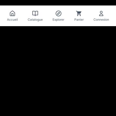
Accueil
Catalogue
Explorer
Panier
Connexion
La Mise
en Bière
Cave & bar à bières artisanales · Lausanne
Reste au parfum des nouveautés & bons plans