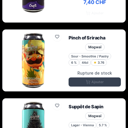
7,40 CHF
Ajouter
Pinch of Sriracha
Mogwaï
Sour - Smoothie / Pastry
6
%
44cl
★
3.76
Rupture de stock
Ajouter
Suppôt de Sapin
Mogwaï
Lager - Vienna
5.7
%