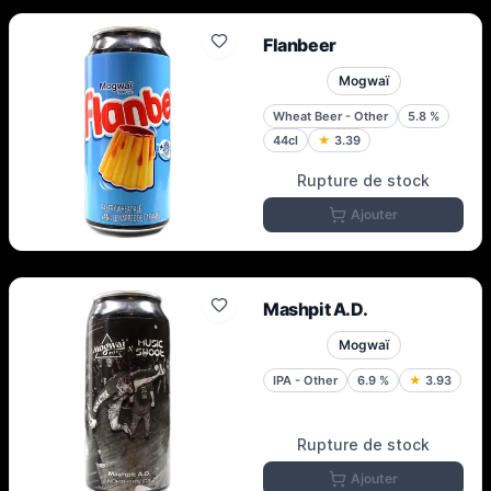
Flanbeer
Mogwaï
Wheat Beer - Other
5.8
%
44cl
★
3.39
Rupture de stock
Ajouter
Mashpit A.D.
Mogwaï
IPA - Other
6.9
%
★
3.93
Rupture de stock
Ajouter