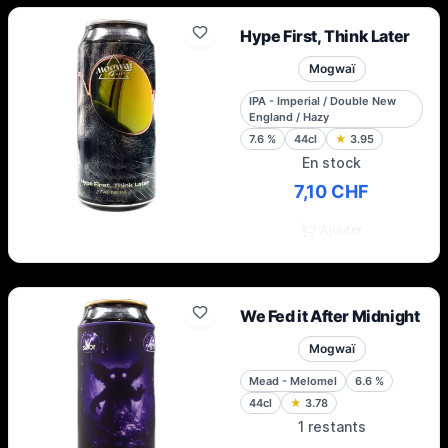
Hype First, Think Later
Mogwaï
IPA - Imperial / Double New
England / Hazy
7.6
%
44cl
★
3.95
En stock
7,10 CHF
Ajouter
We Fed it After Midnight
Mogwaï
Mead - Melomel
6.6
%
44cl
★
3.78
1 restants