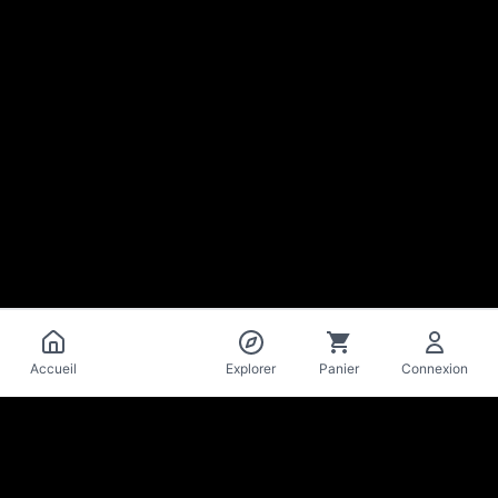
Catalogue
Accueil
Explorer
Panier
Connexion
La Mise
en Bière