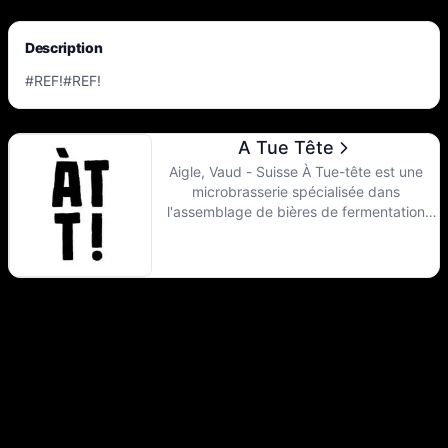
Description
#REF!#REF!
A Tue Tête
Aigle, Vaud - Suisse À Tue-tête est une
microbrasserie spécialisée dans
l'assemblage de bières de fermentation
mixte mûries en fût de chêne. À Tue-tête
met l'accent sur l'utilisation de fruits et
légumes romands dans ses assemblages
saisonniers.