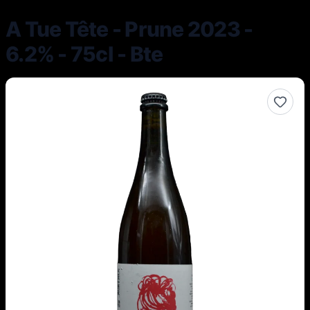
A Tue Tête - Prune 2023 -
6.2% - 75cl - Bte