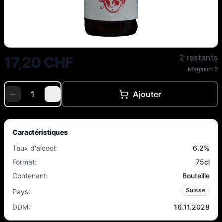
A Tue Tête - Prune 2023 - 6.2% -
2 restants
17,20 CHF
Magasin:
2
Ajouter
Caractéristiques
Taux d'alcool
:
6.2
%
Format
:
75cl
Contenant
:
Bouteille
Suisse
Pays
:
DDM
:
16.11.2028