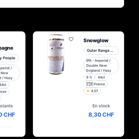
Snowglow
pagne
Outer Range Brewing Co. French Alps
y People
IPA - Imperial /
Double New
perial /
England / Hazy
 New
9
%
44cl
 / Hazy
🇫🇷
France
44cl
★
4.07
isse
estants
En stock
0 CHF
8,30 CHF
Ajouter
Ajouter