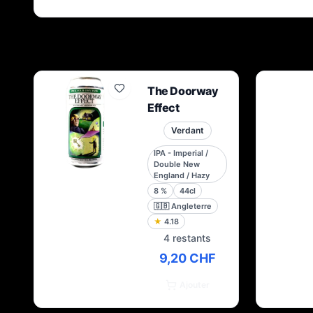
The Doorway
Effect
Verdant
IPA - Imperial /
Double New
England / Hazy
8
%
44cl
🇬🇧
Angleterre
★
4.18
4 restants
9,20 CHF
Ajouter