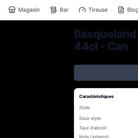
Magasin
Bar
Tireuse
Blo
Basqueland 
44cl - Can
Caractéristiques
Style
:
Sous-style
:
Taux d'alcool
:
Note Untappd
: