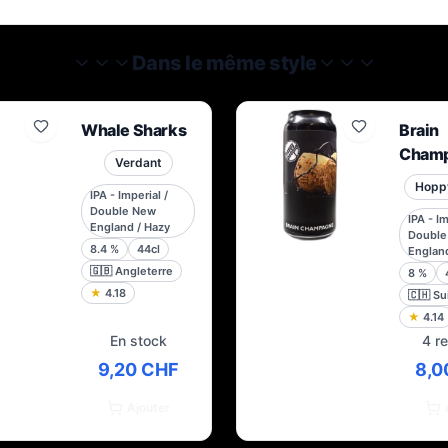
Dans le même style
Whale Sharks
Brain
Cham
Verdant
Hopp
IPA - Imperial /
Double New
IPA - Im
England / Hazy
Double
8.4
%
44cl
England
🇬🇧
Angleterre
8
%
★
4.18
🇨🇭
Su
★
4.14
En stock
4 r
9,20 CHF
8,0
Ajouter