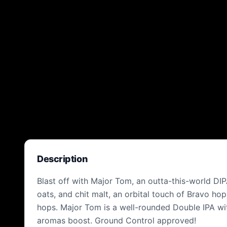
Description
Blast off with Major Tom, an outta-this-world DIP
oats, and chit malt, an orbital touch of Bravo h
hops. Major Tom is a well-rounded Double IPA wit
aromas boost. Ground Control approved!