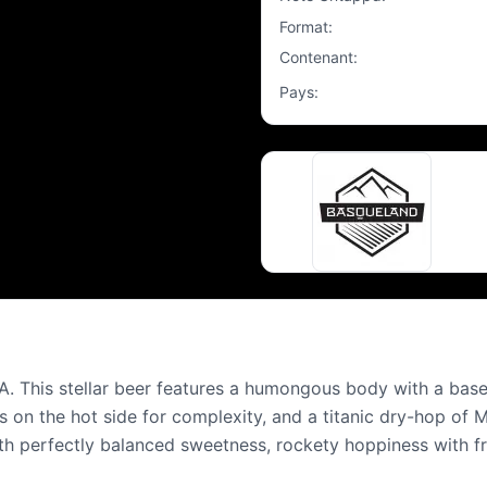
Format
:
Contenant
:
Pays
:
A. This stellar beer features a humongous body with a base
ops on the hot side for complexity, and a titanic dry-hop o
h perfectly balanced sweetness, rockety hoppiness with fr