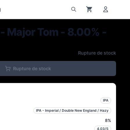
g
- Major Tom - 8.00% -
Rupture de stock
Rupture de stock
IPA
IPA - Imperial / Double New England / Hazy
8
%
4.03
/5