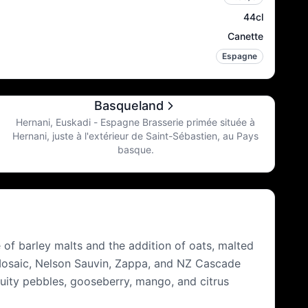
44cl
Canette
Espagne
Basqueland
Hernani, Euskadi - Espagne Brasserie primée située à
Hernani, juste à l'extérieur de Saint-Sébastien, au Pays
basque.
 of barley malts and the addition of oats, malted
f Mosaic, Nelson Sauvin, Zappa, and NZ Cascade
uity pebbles, gooseberry, mango, and citrus