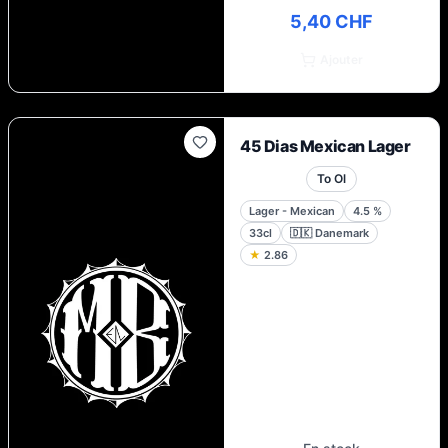
5,40 CHF
Ajouter
45 Dias Mexican Lager
To Ol
Lager - Mexican
4.5
%
33cl
🇩🇰
Danemark
★
2.86