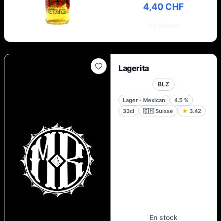
4,40 CHF
Ajouter
Lagerita
BLZ
Lager - Mexican
4.5
%
33cl
🇨🇭
Suisse
★
3.42
En stock