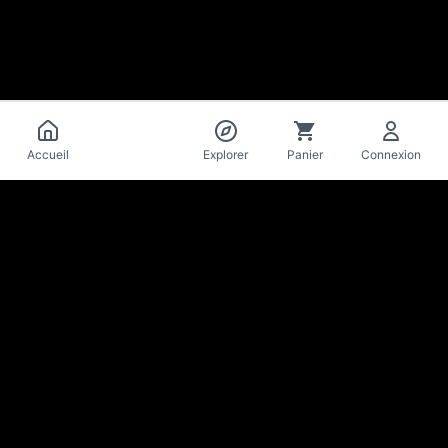
Catalogue
Accueil
Explorer
Panier
Connexion
La Mise
en Bière
Cave & bar à bières artisanales · Lausanne