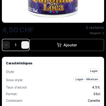
Cinq 4000 - Coronita Loca - 4.
2 restants
4,50 CHF
Magasin:
2
Ajouter
Caractéristiques
Lager
Style
:
Lager - Mexican
Sous-style
:
Taux d'alcool
:
4.5
%
Format
:
33cl
Contenant
:
Canette