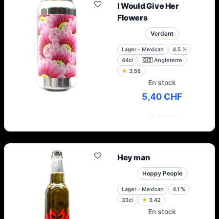
I Would Give Her
Flowers
Verdant
Lager - Mexican
4.5
%
44cl
🇬🇧
Angleterre
★
3.58
En stock
5,40 CHF
Ajouter
Hey man
Hoppy People
Lager - Mexican
4.1
%
33cl
★
3.42
En stock