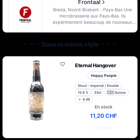
Frontaal
Breda, Noord-Brabant - Pays-Bas Une
microbrasserie aux Pays-Bas. Ils
expérimentent beaucoup de nouveaux
styles différents, aiment faire des
collaborations mais veulent aussi laisser les
gens profiter de leur gamme fixe de bières
Dans le même style
habituelle.
Eternal Hangover
Hoppy People
Stout - Imperial / Double
15.8
%
33cl
🇨🇭
Suisse
★
4.48
En stock
11,20 CHF
Ajouter