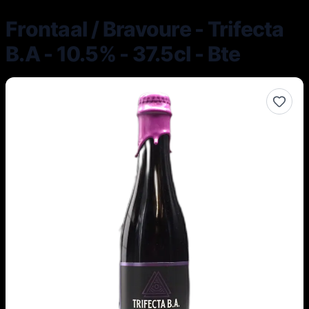
Frontaal / Bravoure - Trifecta
B.A - 10.5% - 37.5cl - Bte