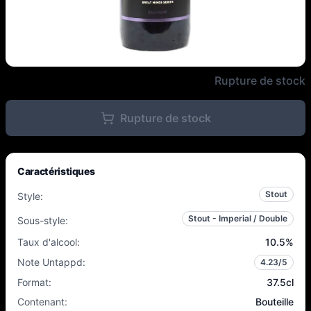
Frontaal / Bravoure - Trifecta B.
Rupture de stock
Rupture de stock
Caractéristiques
Stout
Style
:
Stout - Imperial / Double
Sous-style
:
Taux d'alcool
:
10.5
%
Note Untappd
:
4.23
/5
Format
:
37.5cl
Contenant
:
Bouteille