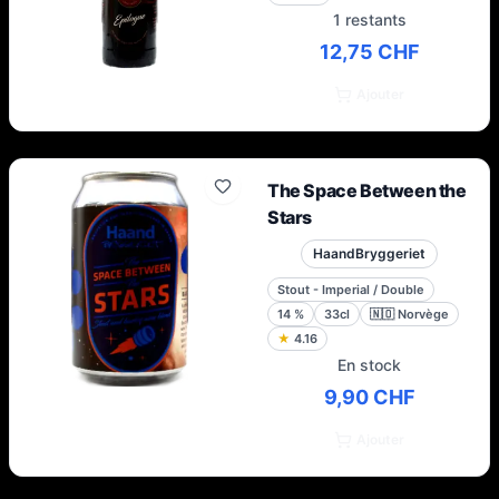
1 restants
12,75 CHF
Ajouter
The Space Between the
Stars
HaandBryggeriet
Stout - Imperial / Double
14
%
33cl
🇳🇴
Norvège
★
4.16
En stock
9,90 CHF
Ajouter