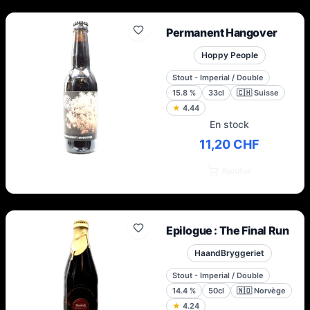
Permanent Hangover
Hoppy People
Stout - Imperial / Double
15.8
%
33cl
🇨🇭
Suisse
★
4.44
En stock
11,20 CHF
Ajouter
Epilogue : The Final Run
HaandBryggeriet
Stout - Imperial / Double
14.4
%
50cl
🇳🇴
Norvège
★
4.24