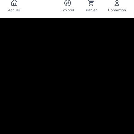
Catalogue
Accueil
Explorer
Panier
Connexion
La Mise
en Bière
Cave & bar à bières artisanales · Lausanne
Reste au parfum des nouveautés & bons plans
S'inscrire