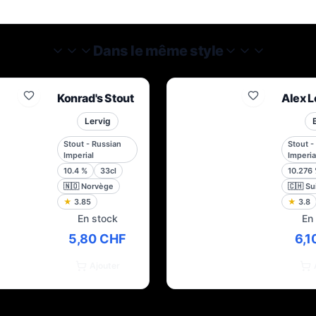
Dans le même style
Konrad's Stout
Alex 
Lervig
Stout - Russian
Stout -
Imperial
Imperia
10.4
%
33cl
10.276
🇳🇴
Norvège
🇨🇭
Su
★
3.85
★
3.8
En stock
En
5,80 CHF
6,1
Ajouter