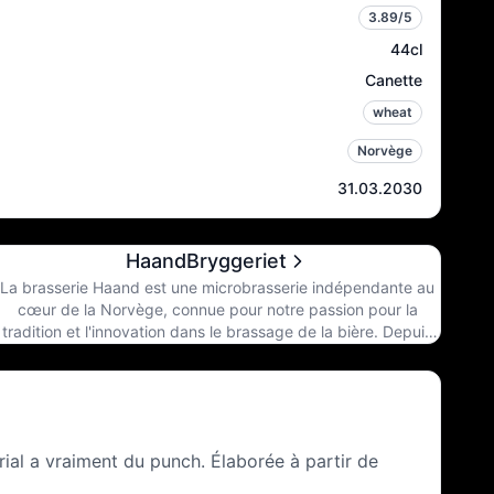
3.89
/5
44cl
Canette
wheat
Norvège
31.03.2030
HaandBryggeriet
La brasserie Haand est une microbrasserie indépendante au
cœur de la Norvège, connue pour notre passion pour la
tradition et l'innovation dans le brassage de la bière. Depuis
sa création en 2005, nous nous sommes consacrés à la
création de bière unique et artisanale avec caractère et âme.
Nous croyons en la qualité plutôt qu’à la quantité, et chaque
brassin qui quitte notre brasserie est le résultat de l’artisanat,
de la connaissance et de l’amour pour le sujet. Notre voyage
erial a vraiment du punch. Élaborée à partir de
a commencé par une vision d’apporter quelque chose de
différent à la scène de la bière norvégienne – une bière