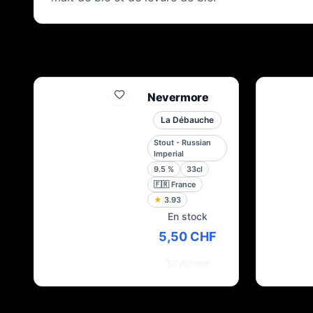
Nevermore
La Débauche
Stout - Russian
Imperial
9.5
%
33cl
🇫🇷
France
★
3.93
En stock
5,50 CHF
Ajouter