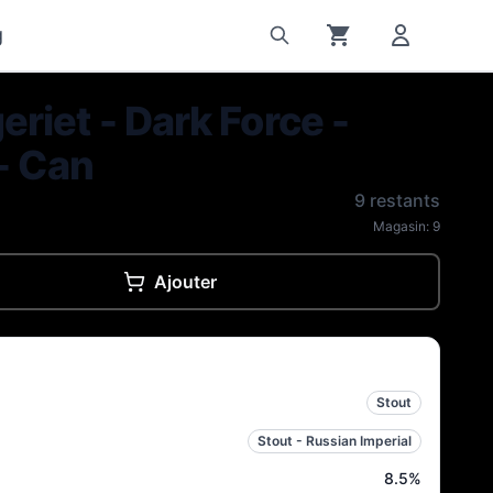
g
riet - Dark Force -
- Can
9 restants
Magasin:
9
Ajouter
Stout
Stout - Russian Imperial
8.5
%