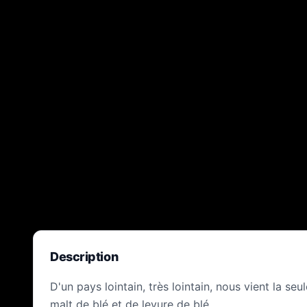
Description
D'un pays lointain, très lointain, nous vient la se
malt de blé et de levure de blé.