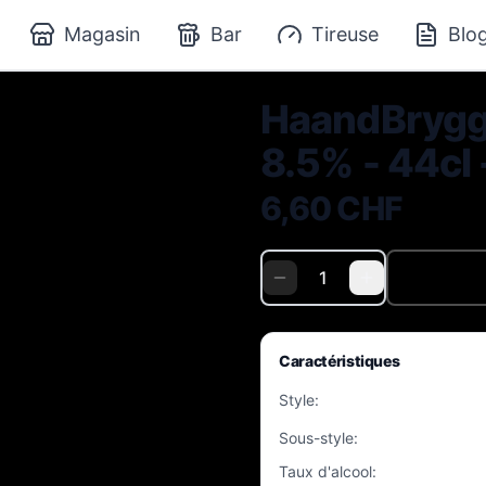
Magasin
Bar
Tireuse
Blo
HaandBrygge
8.5% - 44cl 
6,60 CHF
Caractéristiques
Style
:
Sous-style
:
Taux d'alcool
: