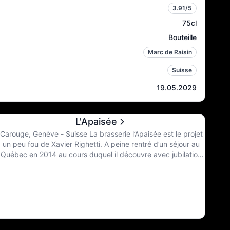
3.91
/5
75cl
Bouteille
Marc de Raisin
Suisse
19.05.2029
L'Apaisée
Carouge, Genève - Suisse La brasserie l’Apaisée est le projet
un peu fou de Xavier Righetti. A peine rentré d’un séjour au
Québec en 2014 au cours duquel il découvre avec jubilation
la scène “craft” omniprésente, et se met donc à brasser dans
sa cuisine. En effet, la révélation des bières IPA houblonnées
a transformé sa perception de la bière, et aucun retour en
arrière n’était possible. Ne trouvant que peu d’offre à Genève,
la seule option semblait être de brasser une bière comme il
l’aimait : sèche et houblonnée. Parmi ses nombreuses
propriétés médicinales, le houblon – cousin du cannabis –