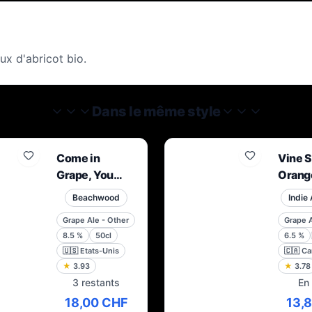
ux d'abricot bio.
Dans le même style
Come in
Vine S
Grape, You
Orang
Time is Up –
Beachwood
Indie
Muscat
Grape Ale - Other
Grape A
8.5
%
50cl
6.5
%
🇺🇸
Etats-Unis
🇨🇦
Ca
★
3.93
★
3.78
3 restants
En
18,00 CHF
13,