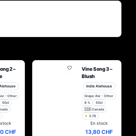
s’utilise pour les troubles du sommeil. Faire de la bière est
aussi un moyen de revenir à une activité plus manuelle et
moins stressante, éloignée des écrans d’ordinateur. Le nom
l’Apaisée était tout trouvé.
ong 2 –
Vine Song 3 –
e
Blush
 Alehouse
Indie Alehouse
le - Other
Grape Ale - Other
50cl
8
%
50cl
nada
🇨🇦
Canada
★
3.78
 stock
En stock
80 CHF
13,80 CHF