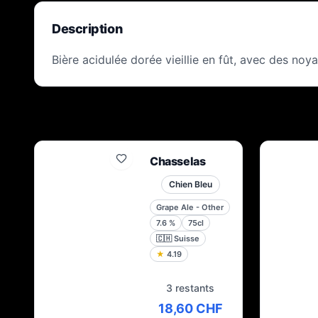
Description
Bière acidulée dorée vieillie en fût, avec des noya
Chasselas
Chien Bleu
Grape Ale - Other
7.6
%
75cl
🇨🇭
Suisse
★
4.19
3 restants
18,60 CHF