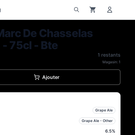
g
 Marc De Chasselas
- 75cl - Bte
1 restants
Magasin:
1
Ajouter
Grape Ale
Grape Ale - Other
6.5
%