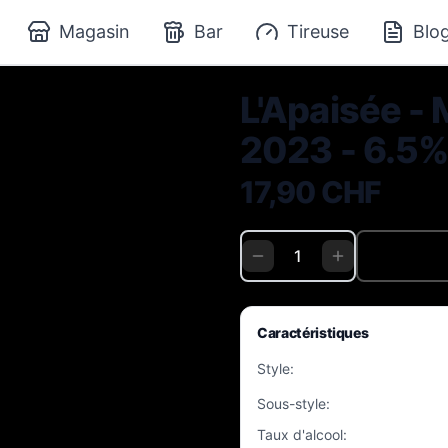
Magasin
Bar
Tireuse
Blo
L'Apaisée -
2023 - 6.5% 
17,90 CHF
Caractéristiques
Style
:
Sous-style
:
Taux d'alcool
: