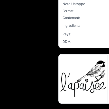
Note Untappd
:
Format
:
Contenant
:
Ingrédient
:
Pays
:
DDM
: