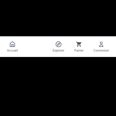
Catalogue
Accueil
Explorer
Panier
Connexion
La Mise
en Bière