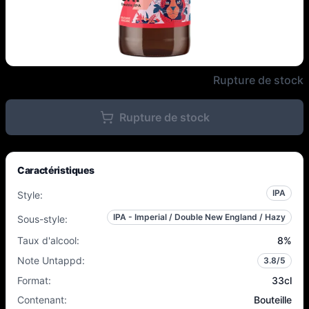
Nébuleuse - Double Oat - 8% - 3
Rupture de stock
Rupture de stock
Caractéristiques
IPA
Style
:
IPA - Imperial / Double New England / Hazy
Sous-style
:
Taux d'alcool
:
8
%
Note Untappd
:
3.8
/5
Format
:
33cl
Contenant
:
Bouteille