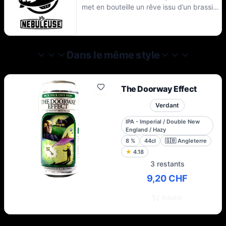
met en bouteille un rêve issu d’un brassin
d’amitié, de passion et d’expérimentation.
Inspiré par la créativité de la scène
brassicole Nord-Américaine, la Nébuleuse
vous invite à prendre part à un voyage
Dans le même style
initiatique en compagnie d’audacieuses
bières locales.
The Doorway Effect
Verdant
IPA - Imperial / Double New
England / Hazy
8
%
44cl
🇬🇧
Angleterre
★
4.18
3 restants
9,20 CHF
Ajouter