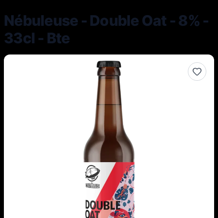
Nébuleuse - Double Oat - 8% -
33cl - Bte