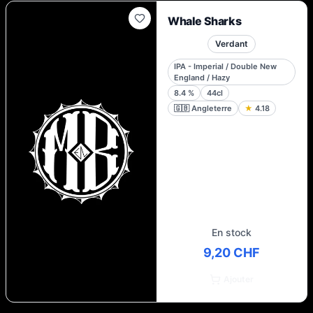
Whale Sharks
Verdant
IPA - Imperial / Double New
England / Hazy
8.4
%
44cl
🇬🇧
Angleterre
★
4.18
En stock
9,20 CHF
Ajouter