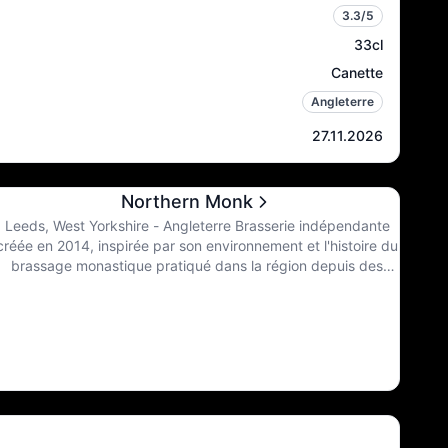
3.3
/5
33cl
Canette
Angleterre
27.11.2026
Northern Monk
Leeds, West Yorkshire - Angleterre Brasserie indépendante
créée en 2014, inspirée par son environnement et l'histoire du
brassage monastique pratiqué dans la région depuis des
milliers d'années, ils s'engagent à créer des bières de la plus
haute qualité, en combinant le meilleur des valeurs
traditionnelles du brassage monastique avec une approche
progressive des ingrédients et des techniques. Aujourd'hui,
dans le Nord, ils portent le flambeau de toute la bière qui a
été et de toute la bière qui peut être.