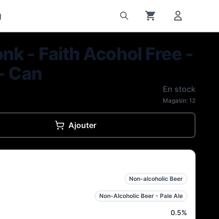
g
k - Faith Acohol Free -
- Can
En stock
Magasin:
12
Ajouter
Non-alcoholic Beer
Non-Alcoholic Beer - Pale Ale
0.5
%