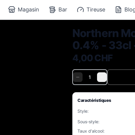
Magasin
Bar
Tireuse
Blo
Northern Mon
0.4% - 33cl 
4,00 CHF
Caractéristiques
Style
:
Sous-style
:
Taux d'alcool
: