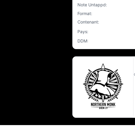
Note Untappd
:
Format
:
Contenant
:
Pays
:
DDM
: