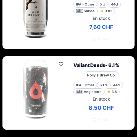
IPA - Other
5
%
44cl
🇨🇭
Suisse
★
3.83
En stock
7,60 CHF
Ajouter
Valiant Deeds- 6.1%
Polly's Brew Co.
IPA - Other
6.1
%
44cl
🇬🇧
Angleterre
★
3.8
En stock
8,50 CHF
Ajouter