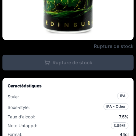
Northern Monk / The Hanging Ba
Rupture de stock
Rupture de stock
Caractéristiques
IPA
Style
:
IPA - Other
Sous-style
:
Taux d'alcool
:
7.5
%
Note Untappd
:
3.89
/5
Format
:
44cl