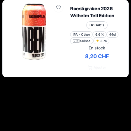
Roestigraben 2026
Wilhelm Tell Edition
Dr Gab's
IPA - Other
6.6
%
44cl
🇨🇭
Suisse
★
3.74
En stock
8,20 CHF
Ajouter