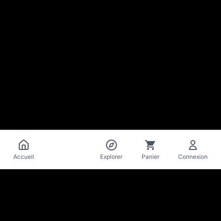
Catalogue
Accueil
Explorer
Panier
Connexion
La Mise
en Bière