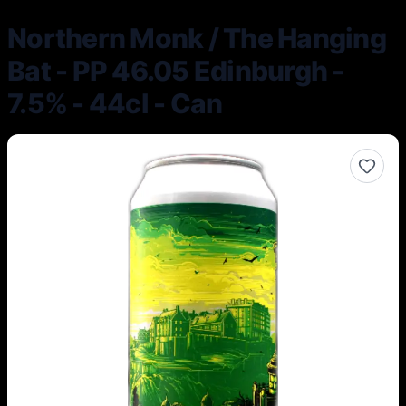
Northern Monk / The Hanging
Bat - PP 46.05 Edinburgh -
7.5% - 44cl - Can