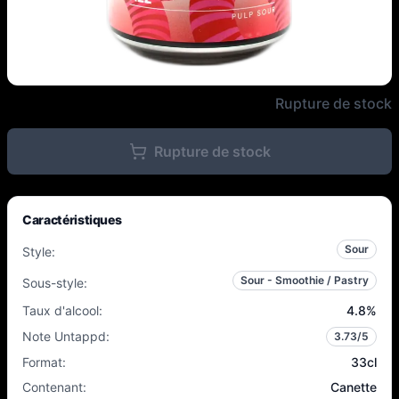
Ombrey - Cherry Fizz - 4.8% - 3
Rupture de stock
Rupture de stock
Caractéristiques
Sour
Style
:
Sour - Smoothie / Pastry
Sous-style
:
Taux d'alcool
:
4.8
%
Note Untappd
:
3.73
/5
Format
:
33cl
Contenant
:
Canette