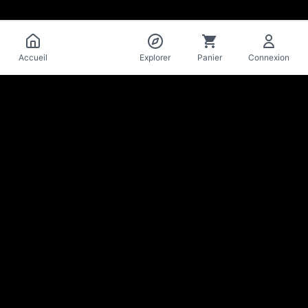
Catalogue
Accueil
Explorer
Panier
Connexion
La Mise
en Bière
Cave & bar à bières artisanales · Lausanne
Reste au parfum des nouveautés & bons plans