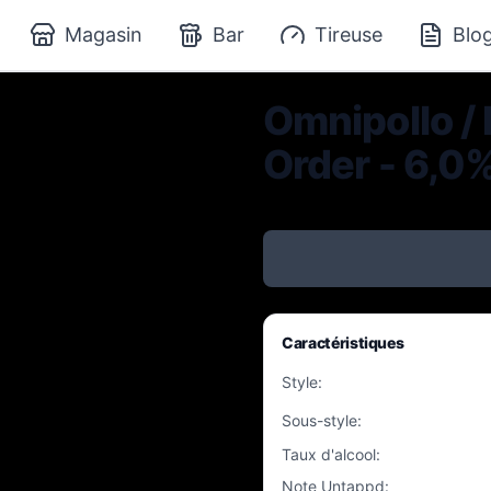
Magasin
Bar
Tireuse
Blo
Omnipollo / 
Order - 6,0%
Caractéristiques
Style
:
Sous-style
:
Taux d'alcool
:
Note Untappd
: