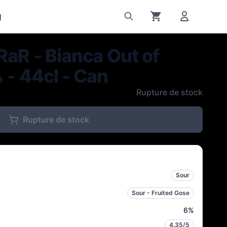
g
RaR - Bianca Out of
 - 44cl - Can
Rupture de stock
Rupture de stock
Sour
Sour - Fruited Gose
6
%
4.35
/5