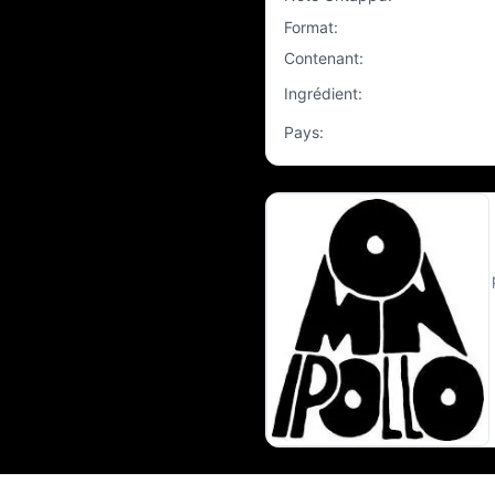
Format
:
Contenant
:
Ingrédient
:
Pays
: