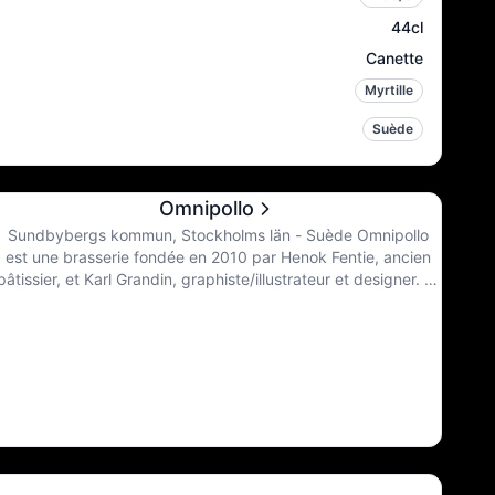
44cl
Canette
Myrtille
Suède
Omnipollo
Sundbybergs kommun, Stockholms län - Suède Omnipollo
est une brasserie fondée en 2010 par Henok Fentie, ancien
pâtissier, et Karl Grandin, graphiste/illustrateur et designer. Ils
concoctent leurs recettes à la maison et voyagent dans
différentes brasseries à travers le monde pour fabriquer leurs
bières. Ils se sont récemment installés, après 10 ans de vie
"nomade" dans une ancienne église à Sundbyberg, au nord
de Stockholm. Leur ambition est de changer la perception de
la bière - à jamais.