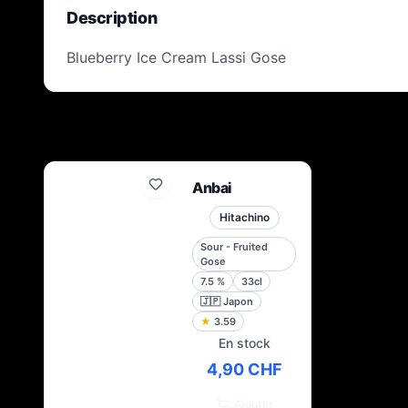
Description
Blueberry Ice Cream Lassi Gose
Anbai
Hitachino
Sour - Fruited
Gose
7.5
%
33cl
🇯🇵
Japon
★
3.59
En stock
4,90 CHF
Ajouter